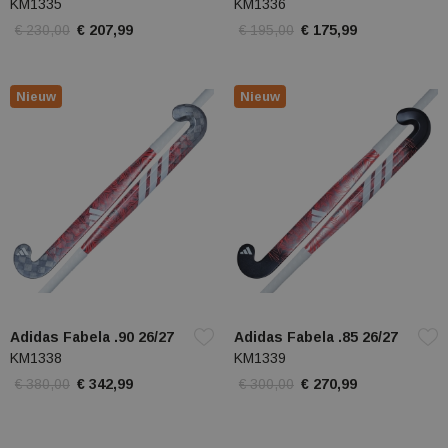
KM1335
KM1336
€ 230,00
€ 207,99
€ 195,00
€ 175,99
Nieuw
Nieuw
Adidas Fabela .90 26/27
Adidas Fabela .85 26/27
KM1338
KM1339
€ 380,00
€ 342,99
€ 300,00
€ 270,99