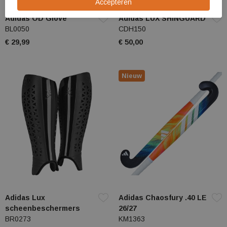
Adidas OD Glove
Adidas LUX SHINGUARD
BL0050
CDH150
€ 29,99
€ 50,00
Nieuw
Adidas Lux
Adidas Chaosfury .40 LE
scheenbeschermers
26/27
BR0273
KM1363