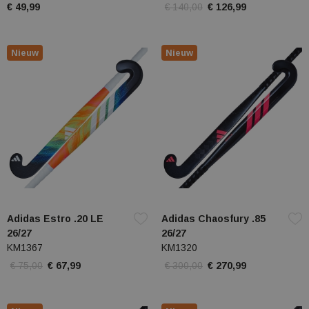
€ 49,99
€ 140,00
€ 126,99
Nieuw
Nieuw
Adidas Estro .20 LE
Adidas Chaosfury .85
26/27
26/27
KM1367
KM1320
€ 75,00
€ 67,99
€ 300,00
€ 270,99