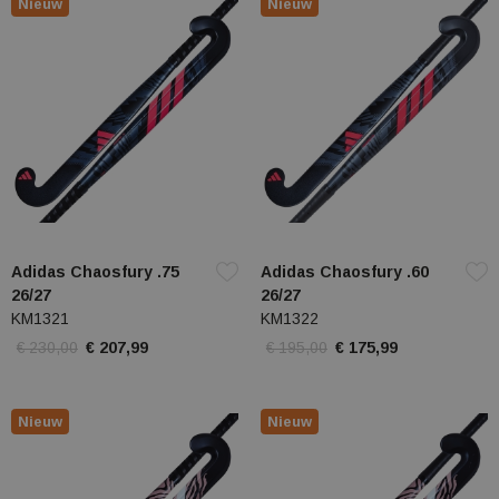
Nieuw
Nieuw
Adidas Chaosfury .75
Adidas Chaosfury .60
26/27
26/27
KM1321
KM1322
€ 230,00
€ 207,99
€ 195,00
€ 175,99
Nieuw
Nieuw