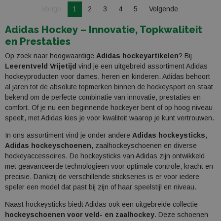
Je bent op pagina
Pagina
Vorige
1
2
3
4
5
Volgende
Pagina
Adidas Hockey – Innovatie, Topkwaliteit
en Prestaties
Op zoek naar hoogwaardige
Adidas hockeyartikelen
? Bij
Leerentveld Vrijetijd
vind je een uitgebreid assortiment Adidas
hockeyproducten voor dames, heren en kinderen. Adidas behoort
al jaren tot de absolute topmerken binnen de hockeysport en staat
bekend om de perfecte combinatie van innovatie, prestaties en
comfort. Of je nu een beginnende hockeyer bent of op hoog niveau
speelt, met Adidas kies je voor kwaliteit waarop je kunt vertrouwen.
In ons assortiment vind je onder andere
Adidas hockeysticks
,
Adidas hockeyschoenen
, zaalhockeyschoenen en diverse
hockeyaccessoires. De hockeysticks van Adidas zijn ontwikkeld
met geavanceerde technologieën voor optimale controle, kracht en
precisie. Dankzij de verschillende stickseries is er voor iedere
speler een model dat past bij zijn of haar speelstijl en niveau.
Naast hockeysticks biedt Adidas ook een uitgebreide collectie
hockeyschoenen voor veld- en zaalhockey
. Deze schoenen