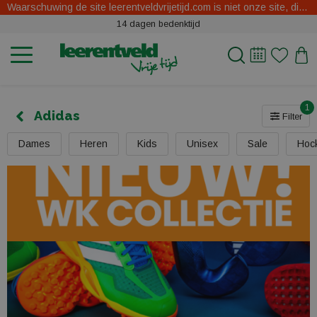
Waarschuwing de site leerentveldvrijetijd.com is niet onze site, dit zijn oplichters.
14 dagen bedenktijd
1
Adidas
Filter
Dames
Heren
Kids
Unisex
Sale
Hock