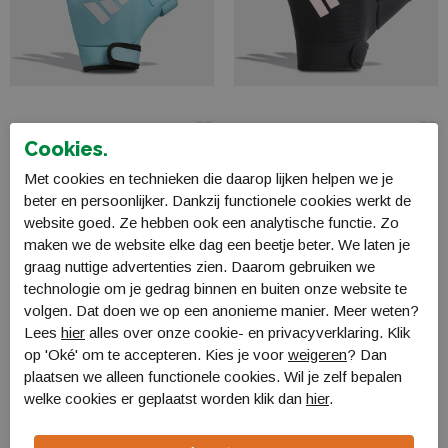
Adidas OD Glove 23/24
Adidas OD Glove
Cookies.
BJ0062
BL0049
€ 30,00
€ 29,99
Met cookies en technieken die daarop lijken helpen we je
beter en persoonlijker. Dankzij functionele cookies werkt de
website goed. Ze hebben ook een analytische functie. Zo
maken we de website elke dag een beetje beter. We laten je
graag nuttige advertenties zien. Daarom gebruiken we
technologie om je gedrag binnen en buiten onze website te
volgen. Dat doen we op een anonieme manier. Meer weten?
Lees
hier
alles over onze cookie- en privacyverklaring. Klik
op 'Oké' om te accepteren. Kies je voor
weigeren
? Dan
plaatsen we alleen functionele cookies. Wil je zelf bepalen
welke cookies er geplaatst worden klik dan
hier
.