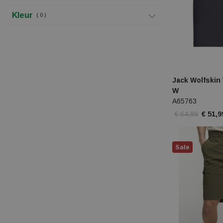
Kleur
0
Jack Wolfskin
W
A65763
€ 64,99
€ 51,9
Sale