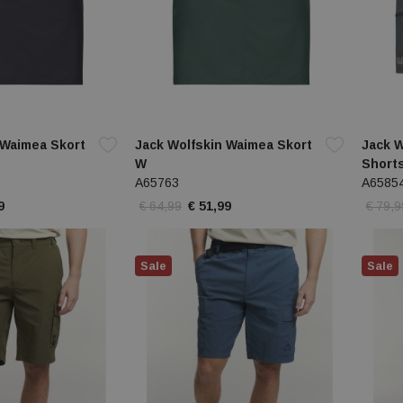
 Waimea Skort
Jack Wolfskin Waimea Skort
Jack W
W
Short
A65763
A6585
9
€ 64,99
€ 51,99
€ 79,9
Sale
Sale