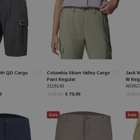
 HH QD Cargo
Columbia Skien Valley Cargo
Jack W
Pant Regular
W Reg
2119143
A6392
9
€ 99,99
€ 79,99
€ 99,9
Sale
Sale