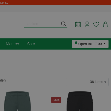
hters.
Merken
Sale
Open tot 17:00
elen
36 items
Sale