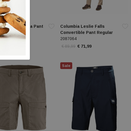
Hansen W Thalia Pant
Columbia Leslie Falls
Convertible Pant Regular
2087064
9
€ 51,99
€ 89,99
€ 71,99
Sale