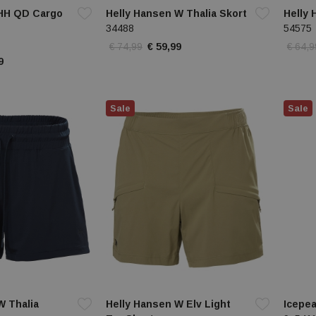
 HH QD Cargo
Helly Hansen W Thalia Skort
Helly 
34488
54575
€ 74,99
€ 59,99
€ 64,9
9
Sale
Sale
W Thalia
Helly Hansen W Elv Light
Icepe