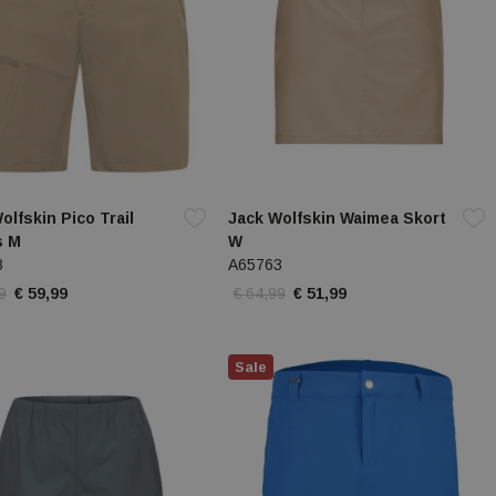
olfskin Pico Trail
Jack Wolfskin Waimea Skort
s M
W
8
A65763
9
€ 59,99
€ 64,99
€ 51,99
Sale