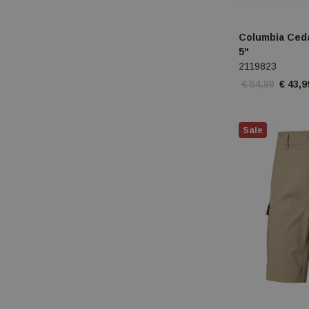
Columbia Ceda
5"
2119823
€ 54,99
€ 43,9
Sale