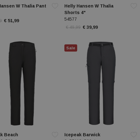
Hansen W Thalia Pant
Helly Hansen W Thalia
Shorts 4"
54577
9
€ 51,99
€ 49,99
€ 39,99
Sale
ak Beach
Icepeak Barwick