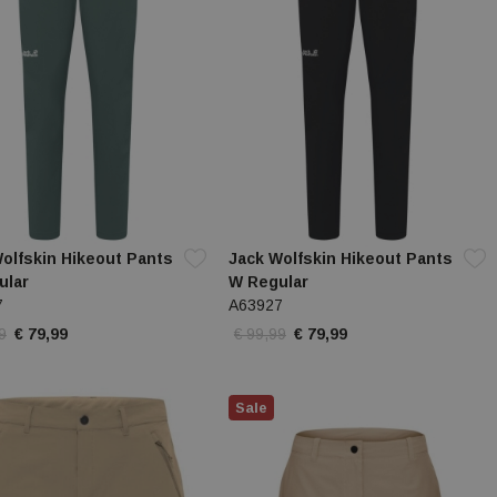
olfskin Hikeout Pants
Jack Wolfskin Hikeout Pants
ular
W Regular
7
A63927
9
€ 79,99
€ 99,99
€ 79,99
Sale