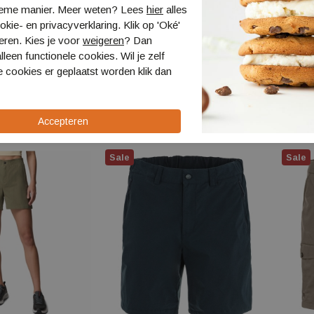
ieme manier. Meer weten? Lees
hier
alles
kie- en privacyverklaring. Klik op 'Oké'
eren. Kies je voor
weigeren
? Dan
lleen functionele cookies. Wil je zelf
r Ridge Utility
Columbia Cedar Crest Pant
Helly 
 cookies er geplaatst worden klik dan
"
Regular
54575
2119793
€ 64,9
9
€ 69,99
€ 55,99
Sale
Sale