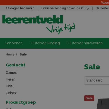
Waars
14 dagen bedenktijd
Gratis verzending boven de € 50,-
Bij best
Schoenen
Outdoor Kleding
Outdoor hardwaren
Home
Sale
Geslacht
Sale
Dames
Heren
Standaard
Kids
Unisex
Sale
Productgroep