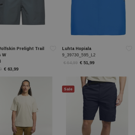
olfskin Prelight Trail
Luhta Hopiala
s W
9_39730_595_L2
4
€ 64,99
€ 51,99
9
€ 63,99
Sale