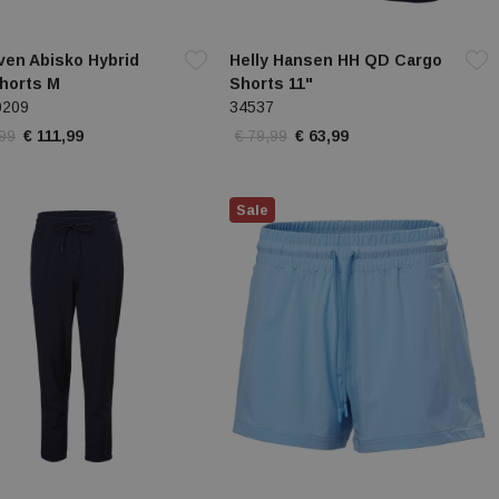
även Abisko Hybrid
Helly Hansen HH QD Cargo
Shorts M
Shorts 11"
0209
34537
,99
€ 111,99
€ 79,99
€ 63,99
Sale