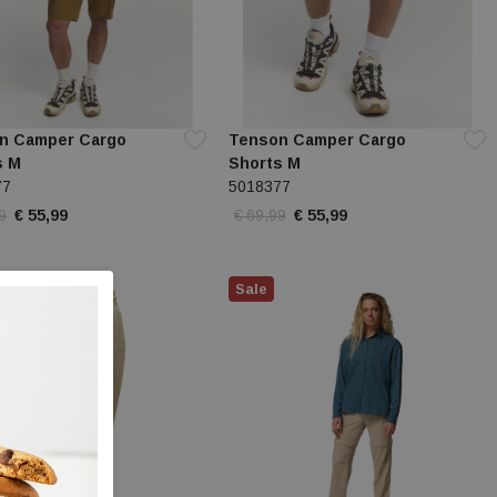
n Camper Cargo
Tenson Camper Cargo
s M
Shorts M
77
5018377
9
€ 55,99
€ 69,99
€ 55,99
Sale