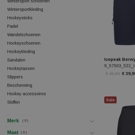
Wintersport schoenen
Wintersportkleding
Hockeysticks
Padel
Wandelschoenen
Hockeyschoenen
Hockeykleding
Icepeak Berw
Sandalen
9_57503_522_I
Hockeytassen
€ 49,99
€ 39,9
Slippers
Bescherming
Hockey accessoires
Sale
Sloffen
Merk
0
Maat
0