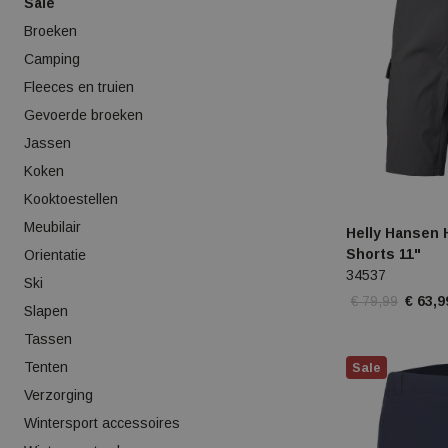
Sale
Broeken
Camping
Fleeces en truien
Gevoerde broeken
Jassen
Koken
Kooktoestellen
Meubilair
Helly Hansen
Shorts 11"
Orientatie
34537
Ski
€ 79,99
€ 63,9
Slapen
Tassen
Tenten
Sale
Verzorging
Wintersport accessoires