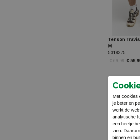
Tenson Travis
M
5018375
€ 69,99
€ 55,9
Sale
Cookie
Met cookies e
je beter en p
werkt de web
analytische f
een beetje be
zien. Daarom
binnen en bui