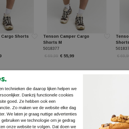
 Cargo Shorts
Tenson Camper Cargo
Tenso
Shorts M
Short
5018377
50183
9
€ 69,99
€ 55,99
€ 69,9
Sale
Sale
s.
n technieken die daarop lijken helpen we
ersoonlijker. Dankzij functionele cookies
site goed. Ze hebben ook een
unctie. Zo maken we de website elke dag
ter. We laten je graag nuttige advertenties
 gebruiken we technologie om je gedrag
ten onze website te volgen. Dat doen we