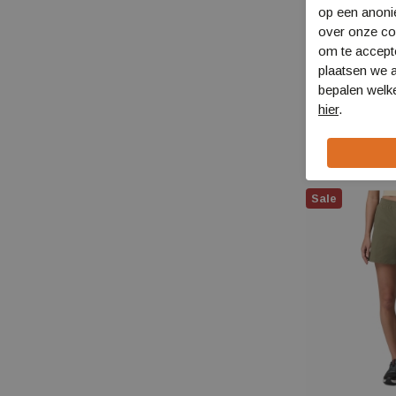
op een anon
over onze coo
om te accept
plaatsen we a
Columbia Silve
bepalen welke
Cargo Short 8
hier
.
2030744_8
€ 59,99
€ 47,9
Sale