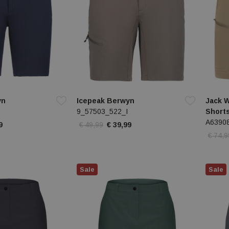
yn
Icepeak Berwyn
Jack W
9_57503_522_I
Short
A6390
9
€ 49,99
€ 39,99
€ 74,9
Sale
Sale