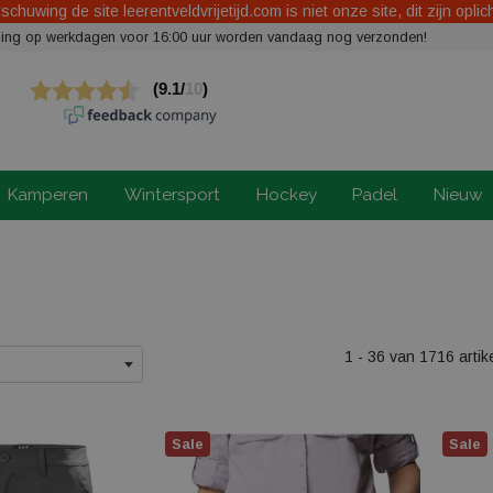
chuwing de site leerentveldvrijetijd.com is niet onze site, dit zijn oplic
elling op werkdagen voor 16:00 uur worden vandaag nog verzonden!
Kamperen
Wintersport
Hockey
Padel
Nieuw
1 - 36 van 1716 artik
Sale
Sale