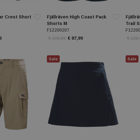
r Crest Short
Fjällräven High Coast Pack
Fjällr
Shorts M
Trail 
F12200207
F1220
9
€ 109,99
€ 87,99
€ 139
Sale
Sale