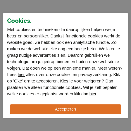
Cookies.
Met cookies en technieken die daarop lijken helpen we je
beter en persoonlijker. Dankzij functionele cookies werkt de
website goed. Ze hebben ook een analytische functie. Zo
maken we de website elke dag een beetje beter. We laten je
graag nuttige advertenties zien. Daarom gebruiken we
technologie om je gedrag binnen en buiten onze website te
volgen. Dat doen we op een anonieme manier. Meer weten?
Lees
hier
alles over onze cookie- en privacyverklaring. Klik
op 'Oké' om te accepteren. Kies je voor
weigeren
? Dan
Brunner Vinis kunststof
Bo-Camp Wasbak
plaatsen we alleen functionele cookies. Wil je zelf bepalen
emmer 14l
Camping vierkant 18,5ltr
welke cookies er geplaatst worden klik dan
hier
.
1176310
bla
6300150
€ 9,99
€ 9,99