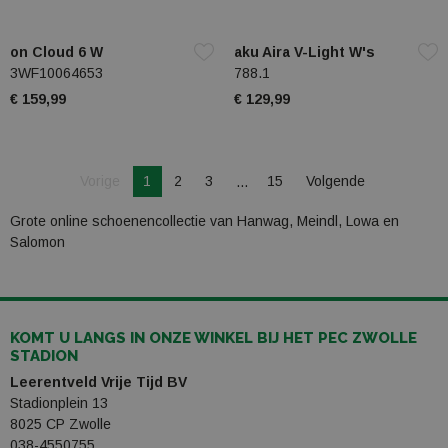
on Cloud 6 W
aku Aira V-Light W's
3WF10064653
788.1
€ 159,99
€ 129,99
Je bent op pagina
Pagina
Vorige
1
2
3
15
Volgende
Pagina
Grote online schoenencollectie van Hanwag, Meindl, Lowa en
Salomon
KOMT U LANGS IN ONZE WINKEL BIJ HET PEC ZWOLLE
STADION
Leerentveld Vrije Tijd BV
Stadionplein 13
8025 CP Zwolle
038-4550755