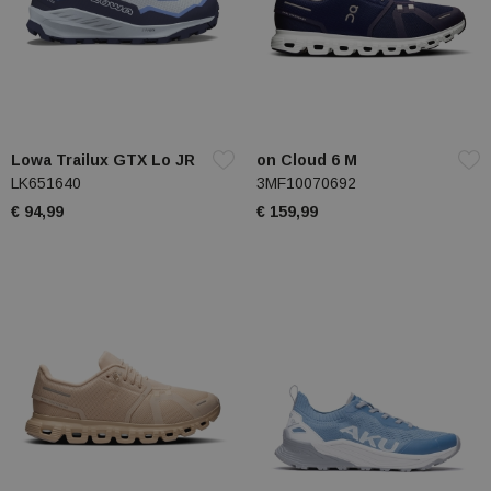
Lowa Trailux GTX Lo JR
on Cloud 6 M
LK651640
3MF10070692
€ 94,99
€ 159,99