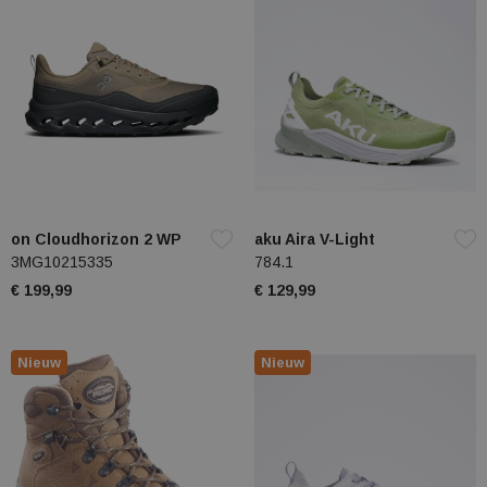
on Cloudhorizon 2 WP
aku Aira V-Light
3MG10215335
784.1
€ 199,99
€ 129,99
Nieuw
Nieuw