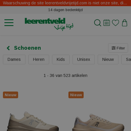
Waarschuwing de site leerentveldvrijetijd.com is niet onze site, dit zijn oplichters.
14 dagen bedenktijd
Schoenen
Filter
Dames
Heren
Kids
Unisex
Nieuw
Sa
1 - 36 van 523 artikelen
Nieuw
Nieuw