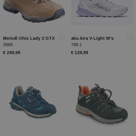
Meindl Ohio Lady 2 GTX
aku Aira V-Light W's
3888
788.1
€ 249,99
€ 129,99