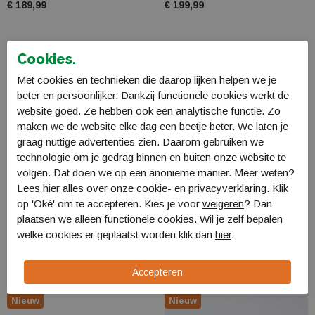
€ 189,99
€ 199,99
Nieuw
Nieuw
Cookies.
Met cookies en technieken die daarop lijken helpen we je
beter en persoonlijker. Dankzij functionele cookies werkt de
website goed. Ze hebben ook een analytische functie. Zo
maken we de website elke dag een beetje beter. We laten je
graag nuttige advertenties zien. Daarom gebruiken we
technologie om je gedrag binnen en buiten onze website te
volgen. Dat doen we op een anonieme manier. Meer weten?
Lees
hier
alles over onze cookie- en privacyverklaring. Klik
op 'Oké' om te accepteren. Kies je voor
weigeren
? Dan
plaatsen we alleen functionele cookies. Wil je zelf bepalen
on Cloudrock Mid WP
on Cloudrock Low WP 1
welke cookies er geplaatst worden klik dan
hier
.
3MF10161043
3WF10144832
€ 229,99
€ 189,99
Nieuw
Nieuw