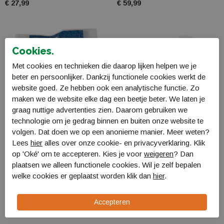
€ 27,99
€ 59,99
Cookies.
Met cookies en technieken die daarop lijken helpen we je
beter en persoonlijker. Dankzij functionele cookies werkt de
website goed. Ze hebben ook een analytische functie. Zo
maken we de website elke dag een beetje beter. We laten je
graag nuttige advertenties zien. Daarom gebruiken we
technologie om je gedrag binnen en buiten onze website te
volgen. Dat doen we op een anonieme manier. Meer weten?
Lees
hier
alles over onze cookie- en privacyverklaring. Klik
op 'Oké' om te accepteren. Kies je voor
weigeren
? Dan
Reliance Opvouwbare
Eda Jerrycan 20 liter
plaatsen we alleen functionele cookies. Wil je zelf bepalen
Jerrycan 20 liter
met kraan
welke cookies er geplaatst worden klik dan
hier
.
6603450
6603675
€ 23,99
€ 15,99