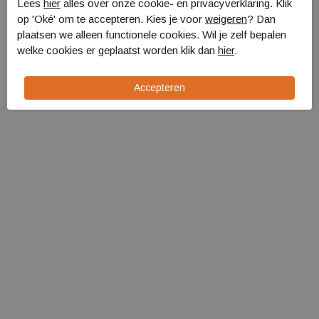
Lees
hier
alles over onze cookie- en privacyverklaring. Klik
op 'Oké' om te accepteren. Kies je voor
weigeren
? Dan
Bo-Camp Alu
Bo-Camp
plaatsen we alleen functionele cookies. Wil je zelf bepalen
boogstokset 11mm 4,5m
Windschermstok
welke cookies er geplaatst worden klik dan
hier
.
4115542
140x1,6x0,8cm
4367662
€ 59,95
€ 7,75