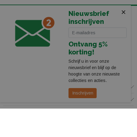
×
Nieuwsbrief
KOMT U LANGS IN ONZE WINKEL BIJ HET PEC ZWOLLE
inschrijven
STADION
Leerentveld Vrije Tijd BV
Stadionplein 13
Ontvang 5%
8025 CP Zwolle
038-4550755
korting!
webshop@leerentveldvrijetijd.nl
Schrijf u in voor onze
nieuwsbrief en blijf op de
Bekijk onze winkel
hoogte van onze nieuwste
collecties en acties.
WINKEL
Inschrijven
KLANTENSERVICE
VOLG ONS