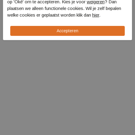
op 'Oké' om te accepteren. Kies je voor
weigeren
? Dan
Bo-Camp BC Bindriem
Bo-Camp BC Bindriem
plaatsen we alleen functionele cookies. Wil je zelf bepalen
18mm/75cm krt 2st
18mm/100cm krt 2st
welke cookies er geplaatst worden klik dan
hier
.
5410200
5410225
€ 5,99
€ 5,99