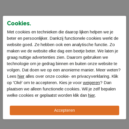
Cookies.
Met cookies en technieken die daarop lijken helpen we je
beter en persoonlijker. Dankzij functionele cookies werkt de
website goed. Ze hebben ook een analytische functie. Zo
maken we de website elke dag een beetje beter. We laten je
graag nuttige advertenties zien. Daarom gebruiken we
technologie om je gedrag binnen en buiten onze website te
volgen. Dat doen we op een anonieme manier. Meer weten?
Lees
hier
alles over onze cookie- en privacyverklaring. Klik
op 'Oké' om te accepteren. Kies je voor
weigeren
? Dan
Cocoon Air Core Pillow
Cocoon Air Core Pillow
plaatsen we alleen functionele cookies. Wil je zelf bepalen
UL L
UL L
welke cookies er geplaatst worden klik dan
hier
.
CACP4UL1N
CACP4UL2N
€ 35,99
€ 35,99