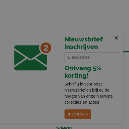
×
Nieuwsbrief
inschrijven
KOMT U LANGS IN ONZE WINKEL BIJ HET PEC ZWOLLE
Ontvang 5%
STADION
korting!
Leerentveld Vrije Tijd BV
Stadionplein 13
Schrijf u in voor onze
8025 CP Zwolle
nieuwsbrief en blijf op de
038-4550755
hoogte van onze nieuwste
webshop@leerentveldvrijetijd.nl
collecties en acties.
Bekijk onze winkel
Inschrijven
WINKEL