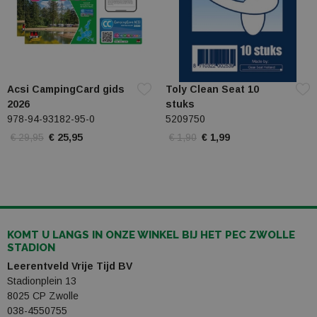
Acsi CampingCard gids
Toly Clean Seat 10
2026
stuks
978-94-93182-95-0
5209750
€ 29,95
€ 25,95
€ 1,90
€ 1,99
KOMT U LANGS IN ONZE WINKEL BIJ HET PEC ZWOLLE
STADION
Leerentveld Vrije Tijd BV
Stadionplein 13
8025 CP Zwolle
038-4550755