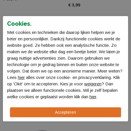
€ 3,99
Cookies.
Met cookies en technieken die daarop lijken helpen we je
beter en persoonlijker. Dankzij functionele cookies werkt de
website goed. Ze hebben ook een analytische functie. Zo
maken we de website elke dag een beetje beter. We laten je
graag nuttige advertenties zien. Daarom gebruiken we
technologie om je gedrag binnen en buiten onze website te
volgen. Dat doen we op een anonieme manier. Meer weten?
Lees
hier
alles over onze cookie- en privacyverklaring. Klik
op 'Oké' om te accepteren. Kies je voor
weigeren
? Dan
plaatsen we alleen functionele cookies. Wil je zelf bepalen
Bo-Camp Urinelle
TravelSafe
welke cookies er geplaatst worden klik dan
hier
.
Plaskoker 7 stuks
Reddingsdeken
5232900
TS0057
€ 4,99
€ 2,99