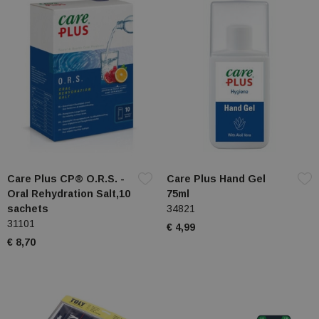
Care Plus CP® O.R.S. -
Care Plus Hand Gel
Oral Rehydration Salt,10
75ml
sachets
34821
31101
€ 4,99
€ 8,70