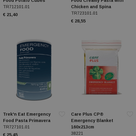
Food Potato Cubes
Food Creamy Pasta with
TR712101.01
Chicken and Spina
TR723101.01
€ 21,40
€ 28,55
Trek'n Eat Emergency
Care Plus CP®
Food Pasta Primavera
Emergency Blanket
TR727101.01
160x213cm
38221
€ 25,45