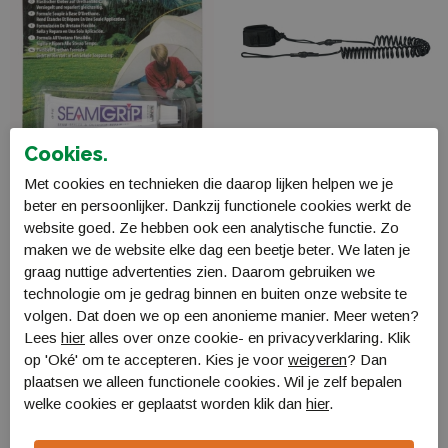
Cookies.
Met cookies en technieken die daarop lijken helpen we je
McNett Seamgrip
stx SIP Coiled Leash
beter en persoonlijker. Dankzij functionele cookies werkt de
28gram met Brush
Basic
website goed. Ze hebben ook een analytische functie. Zo
5713000
40770721000
maken we de website elke dag een beetje beter. We laten je
€ 14,50
€ 16,99
graag nuttige advertenties zien. Daarom gebruiken we
technologie om je gedrag binnen en buiten onze website te
volgen. Dat doen we op een anonieme manier. Meer weten?
Lees
hier
alles over onze cookie- en privacyverklaring. Klik
op 'Oké' om te accepteren. Kies je voor
weigeren
? Dan
plaatsen we alleen functionele cookies. Wil je zelf bepalen
welke cookies er geplaatst worden klik dan
hier
.