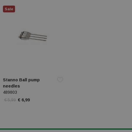
Sale
Stanno Ball pump
needles
489803
€ 5,99
€ 6,99