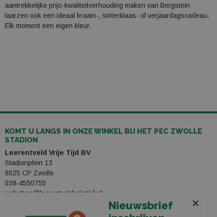
aantrekkelijke prijs-kwaliteitverhouding maken van Bergstein
laarzen ook een ideaal kraam-, sinterklaas- of verjaardagscadeau.
Elk moment een eigen kleur.
KOMT U LANGS IN ONZE WINKEL BIJ HET PEC ZWOLLE
STADION
Leerentveld Vrije Tijd BV
Stadionplein 13
8025 CP Zwolle
038-4550755
webshop@leerentveldvrijetijd.nl
×
Nieuwsbrief
Bekijk onze winkel