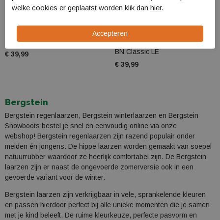
welke cookies er geplaatst worden klik dan
hier
.
Bergstein Classic
Bergstein Classic
Rainboot
Limited Edition
BN Classic
Rainboot
BN Classic LE
€ 39,99
€ 39,99
Bergstein
Bergstein regenlaarzen, Bergstein winterlaarzen en Bergstein
Snowboots bestel je snel en eenvoudig online via onze
webshop! Bergstein regenlaarzen zijn razend populair onder
meiden én jongens. De hippe laarzen worden gemaakt van soepel
natuurrubber waardoor ze heerlijk comfortabel zijn. De Bergstein
laarzen zijn er naast de ongevoerde zomerversie ook in een
gevoerde variant voor de winter.
Bergstein laarzen zijn verkrijgbaar in vele, sprankelende kleuren
en passen hierdoor perfect bij alle unieke momenten die je samen
met je kind beleeft. De ruime kleurkeuze, perfecte pasvorm en