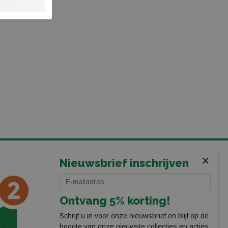
×
VOLG ONS
Nieuwsbrief inschrijven
Ontvang 5% korting!
Schrijf u in voor onze nieuwsbrief en blijf op de
hoogte van onze nieuwste collecties en acties.