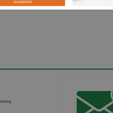
KLANTENSERVICE
Cookiebeleid
Kindergarantieplan
evering
Gas omwisselpunt
Verhuur