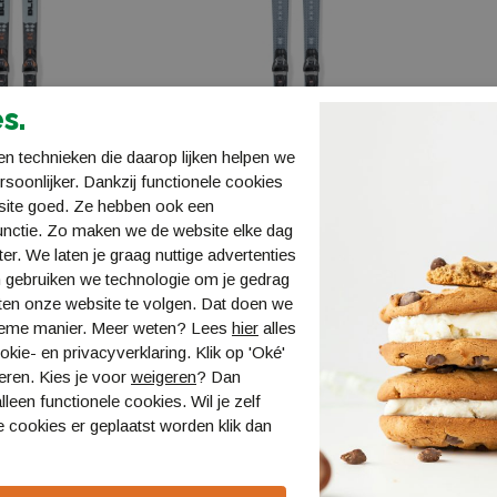
s.
n technieken die daarop lijken helpen we
ersoonlijker. Dankzij functionele cookies
site goed. Ze hebben ook een
unctie. Zo maken we de website elke dag
ter. We laten je graag nuttige advertenties
rd S TI +
blizzard Phoenix R13 CA
blizza
 gebruiken we technologie om je gedrag
TPC11 Demo W
LIGHT
ten onze website te volgen. Dat doen we
01
BS8A4221BE-001
BS8A4
ieme manier. Meer weten? Lees
hier
alles
,99
€ 599,99
€ 499,99
€ 799
kie- en privacyverklaring. Klik op 'Oké'
eren. Kies je voor
weigeren
? Dan
lleen functionele cookies. Wil je zelf
 cookies er geplaatst worden klik dan