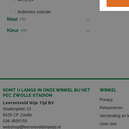
Ardennes-coticule
Maat
0
Asics
Kleur
0
Atomic
Auclair
Barts
Benegas
Bergstein
KOMT U LANGS IN ONZE WINKEL BIJ HET
WINKEL
PEC ZWOLLE STADION
Blossom
Privacy
Leerentveld Vrije Tijd BV
Retourneren
Bo-camp
Stadionplein 13
8025 CP Zwolle
Verzending en l
Bo-trail
038-4550755
Over ons
webshop@leerentveldvrijetijd.nl