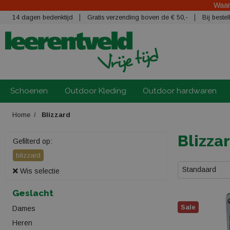
Waars
14 dagen bedenktijd
Gratis verzending boven de € 50,-
Bij best
Schoenen
Outdoor Kleding
Outdoor hardwaren
Home
Blizzard
Blizza
Gefilterd op:
blizzard
Standaard
Wis selectie
Geslacht
Sale
Dames
Heren