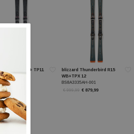
rd Phoenix SL + TP11
blizzard Thunderbird R15
 W
WB+TPX 12
287CB-001
BS8A3335AH-001
,99
€ 679,99
€ 999,99
€ 879,99