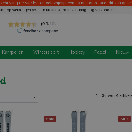
chuwing de site leerentveldvrijetijd.com is niet onze site, dit zijn oplic
elling op werkdagen voor 16:00 uur worden vandaag nog verzonden!
Kamperen
Wintersport
Hockey
Padel
Nieuw
rd
1 - 36 van 4 artikel
Sale
Sale