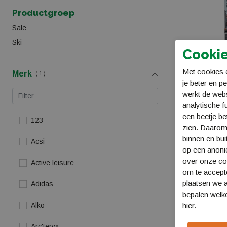
Productgroep
Sale
Ski
Cookie
Met cookies e
Merk
1
je beter en p
werkt de web
analytische f
een beetje be
blizzard Firebi
123
zien. Daarom
TPX12 Demo
binnen en bui
BS8A4219AG-0
Acsi
op een anon
€ 799,99
€ 699
over onze coo
Active leisure
om te accept
plaatsen we a
Adidas
bepalen welke
Alko
hier
.
Arc'teryx