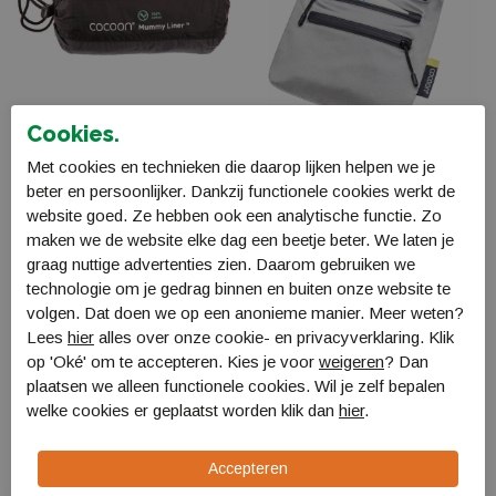
Cookies.
Cocoon Lakenzak CM 44
Cocoon Secret Neck
katoen mummy
Wallet silk
Met cookies en technieken die daarop lijken helpen we je
CM44
CYSNW-8
beter en persoonlijker. Dankzij functionele cookies werkt de
€ 29,99
€ 30,99
website goed. Ze hebben ook een analytische functie. Zo
maken we de website elke dag een beetje beter. We laten je
graag nuttige advertenties zien. Daarom gebruiken we
technologie om je gedrag binnen en buiten onze website te
volgen. Dat doen we op een anonieme manier. Meer weten?
Lees
hier
alles over onze cookie- en privacyverklaring. Klik
op 'Oké' om te accepteren. Kies je voor
weigeren
? Dan
plaatsen we alleen functionele cookies. Wil je zelf bepalen
welke cookies er geplaatst worden klik dan
hier
.