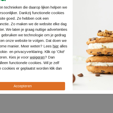
n technieken die daarop lijken helpen we
ersoonlijker. Dankzij functionele cookies
site goed. Ze hebben ook een
unctie. Zo maken we de website elke dag
ter. We laten je graag nuttige advertenties
 gebruiken we technologie om je gedrag
ten onze website te volgen. Dat doen we
ieme manier. Meer weten? Lees
hier
alles
kie- en privacyverklaring. Klik op 'Oké'
eren. Kies je voor
weigeren
? Dan
Rider Vest
Helly Hansen Rider Vest
prolim
lleen functionele cookies. Wil je zelf
33820
40170
 cookies er geplaatst worden klik dan
€ 64,99
€ 14,9