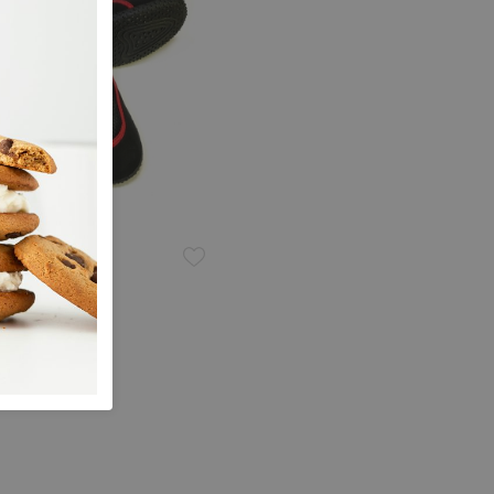
it Beach Shoe
955000
9