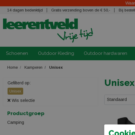
Waars
14 dagen bedenktijd
Gratis verzending boven de € 50,-
Bij best
Schoenen
Outdoor Kleding
Outdoor hardwaren
Home
Kamperen
Unisex
Unisex
Gefilterd op:
Unisex
Standaard
Wis selectie
Productgroep
Camping
Cookie