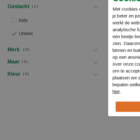
Geslacht
1
Met cookies e
je beter en p
Kids
werkt de web
analytische f
Unisex
een beetje be
zien. Daarom
Merk
0
binnen en bui
op een anon
Maat
0
over onze coo
om te accept
Helly Hansen 
Kleur
0
plaatsen we a
33820
bepalen welke
€ 64,99
hier
.