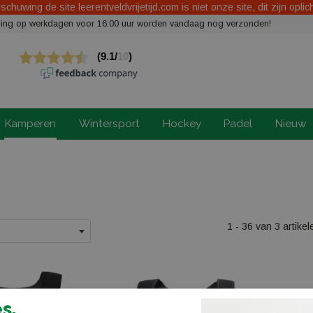
chuwing de site leerentveldvrijetijd.com is niet onze site, dit zijn oplic
elling op werkdagen voor 16:00 uur worden vandaag nog verzonden!
Kamperen
Wintersport
Hockey
Padel
Nieuw
1 - 36 van 3 artikel
s.