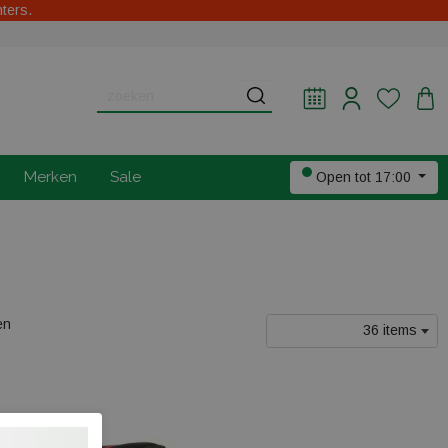
hters.
Merken
Sale
Open tot 17:00
en
36 items