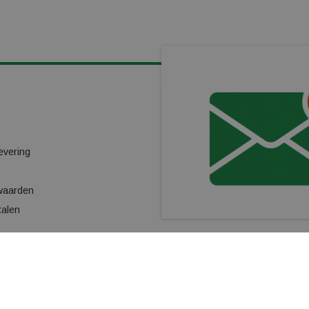
KLANTENSERVICE
Cookiebeleid
Kindergarantieplan
evering
Gas omwisselpunt
Verhuur
waarden
Ski/Snowboard onderhoud
talen