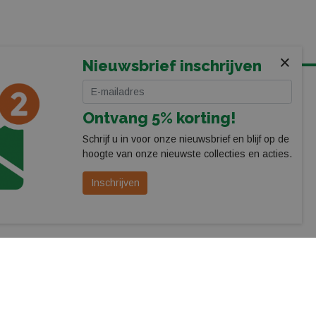
×
Nieuwsbrief inschrijven
VOLG ONS
Ontvang 5% korting!
Schrijf u in voor onze nieuwsbrief en blijf op de
hoogte van onze nieuwste collecties en acties.
Inschrijven