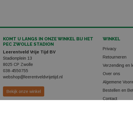
KOMT U LANGS IN ONZE WINKEL BIJ HET
WINKEL
PEC ZWOLLE STADION
Privacy
Leerentveld Vrije Tijd BV
Retourneren
Stadionplein 13
8025 CP Zwolle
Verzending en l
038-4550755
Over ons
webshop@leerentveldvrijetijd.nl
Algemene Voor
Bestellen en Be
Bekijk onze winkel
Contact
Openingstijden