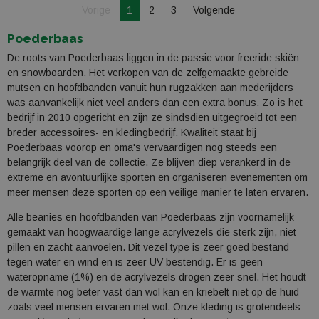
Je bent op pagina
Pagina
Vorige
1
2
3
Volgende
Pagina
Poederbaas
De roots van Poederbaas liggen in de passie voor freeride skiën
en snowboarden. Het verkopen van de zelfgemaakte gebreide
mutsen en hoofdbanden vanuit hun rugzakken aan mederijders
was aanvankelijk niet veel anders dan een extra bonus. Zo is het
bedrijf in 2010 opgericht en zijn ze sindsdien uitgegroeid tot een
breder accessoires- en kledingbedrijf. Kwaliteit staat bij
Poederbaas voorop en oma's vervaardigen nog steeds een
belangrijk deel van de collectie. Ze blijven diep verankerd in de
extreme en avontuurlijke sporten en organiseren evenementen om
meer mensen deze sporten op een veilige manier te laten ervaren.
Alle beanies en hoofdbanden van Poederbaas zijn voornamelijk
gemaakt van hoogwaardige lange acrylvezels die sterk zijn, niet
pillen en zacht aanvoelen. Dit vezel type is zeer goed bestand
tegen water en wind en is zeer UV-bestendig. Er is geen
wateropname (1%) en de acrylvezels drogen zeer snel. Het houdt
de warmte nog beter vast dan wol kan en kriebelt niet op de huid
zoals veel mensen ervaren met wol. Onze kleding is grotendeels