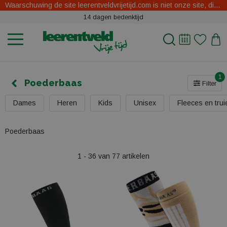
Waarschuwing de site leerentveldvrijetijd.com is niet onze site, dit zijn oplichters.
14 dagen bedenktijd
1
Poederbaas
Filter
Dames
Heren
Kids
Unisex
Fleeces en trui
Poederbaas
1 - 36 van 77 artikelen