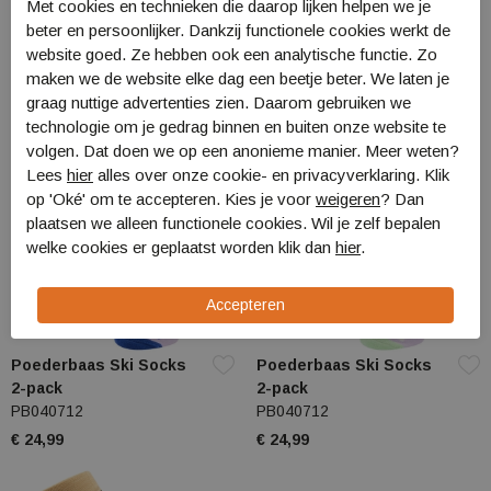
PB010732
PB070716
Met cookies en technieken die daarop lijken helpen we je
€ 49,99
€ 24,99
beter en persoonlijker. Dankzij functionele cookies werkt de
website goed. Ze hebben ook een analytische functie. Zo
maken we de website elke dag een beetje beter. We laten je
graag nuttige advertenties zien. Daarom gebruiken we
technologie om je gedrag binnen en buiten onze website te
volgen. Dat doen we op een anonieme manier. Meer weten?
Lees
hier
alles over onze cookie- en privacyverklaring. Klik
op 'Oké' om te accepteren. Kies je voor
weigeren
? Dan
plaatsen we alleen functionele cookies. Wil je zelf bepalen
welke cookies er geplaatst worden klik dan
hier
.
Poederbaas Ski Socks
Poederbaas Ski Socks
2-pack
2-pack
PB040712
PB040712
€ 24,99
€ 24,99