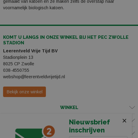
gemaakt van katoen en ze maken zelfs de overstap naar
voornamelijk biologisch katoen.
KOMT U LANGS IN ONZE WINKEL BIJ HET PEC ZWOLLE
STADION
Leerentveld Vrije Tijd BV
Stadionplein 13
8025 CP Zwolle
038-4550755
webshop@leerentveldvrijetijd.nl
Bekijk onze winkel
WINKEL
×
KLANTENSERVICE
Nieuwsbrief
inschrijven
VOLG ONS