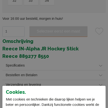
32"
33"
34"
Voor 16:00 uur besteld, morgen in huis!
Selecteer eerst een maat
Plaats in winkelmand
Omschrijving
Reece IN-Alpha JR Hockey Stick
Reece 889277 8550
Specificaties
Bestellen en Betalen
Verzending en levering
Cookies.
Retourneren
Met cookies en technieken die daarop lijken helpen we je
beter en persoonlijker. Dankzij functionele cookies werkt de
Gerelateerde producten