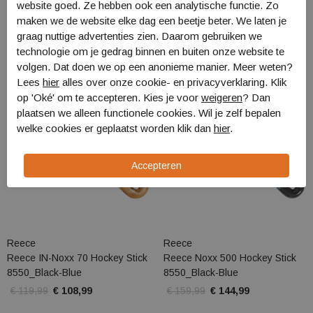
website goed. Ze hebben ook een analytische functie. Zo
maken we de website elke dag een beetje beter. We laten je
graag nuttige advertenties zien. Daarom gebruiken we
technologie om je gedrag binnen en buiten onze website te
Sale
Sale
volgen. Dat doen we op een anonieme manier. Meer weten?
Lees
hier
alles over onze cookie- en privacyverklaring. Klik
op 'Oké' om te accepteren. Kies je voor
weigeren
? Dan
plaatsen we alleen functionele cookies. Wil je zelf bepalen
welke cookies er geplaatst worden klik dan
hier
.
Reece
Reece
Reece IN-Noxx 70 Hockey Stick
Reece Noxx 500 Hockey Stick
8550_Black-Blue
8550_Black-Blue
€ 119,99
€ 108,99
€ 159,99
€ 144,99