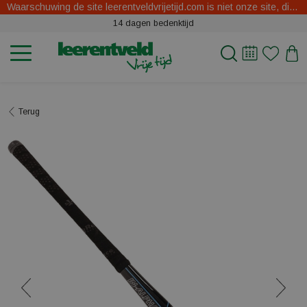
Waarschuwing de site leerentveldvrijetijd.com is niet onze site, dit zijn oplichters.
14 dagen bedenktijd
Terug