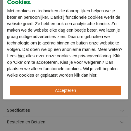
One Size
Cookies.
Met cookies en technieken die daarop lijken helpen we je
beter en persoonlijker. Dankzij functionele cookies werkt de
Voor 16:00 uur besteld, morgen in huis!
website goed. Ze hebben ook een analytische functie. Zo
maken we de website elke dag een beetje beter. We laten je
graag nuttige advertenties zien. Daarom gebruiken we
Plaats in winkelmand
technologie om je gedrag binnen en buiten onze website te
Omschrijving
volgen. Dat doen we op een anonieme manier. Meer weten?
Lees
hier
alles over onze cookie- en privacyverklaring. Klik
Reliance Opvouwbare Jerrycan 20 liter
op 'Oké' om te accepteren. Kies je voor
weigeren
? Dan
plaatsen we alleen functionele cookies. Wil je zelf bepalen
Deze opvouwbare jerrycan is BPA Free en heeft een inhoud van 20
welke cookies er geplaatst worden klik dan
hier
.
liter.
Specificaties Reliance Opvouwbare Jerrycan 20 liter:
Inhoud: 20 liter
BPA Free
Specificaties
Bestellen en Betalen