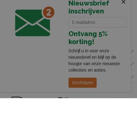
×
Stadionplein 13
Nieuwsbrief
8025 CP Zwolle
inschrijven
038-4550755
webshop@leerentveldvrijetijd.nl
Ontvang 5%
Bekijk onze winkel
korting!
Schrijf u in voor onze
WINKEL
nieuwsbrief en blijf op de
KLANTENSERVICE
hoogte van onze nieuwste
collecties en acties.
VOLG ONS
Inschrijven