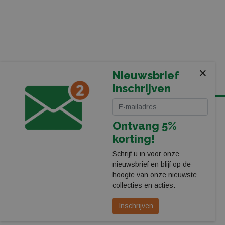
×
Nieuwsbrief
inschrijven
KOMT U LANGS IN ONZE WINKEL BIJ HET PEC ZWOLLE
Ontvang 5%
STADION
korting!
Leerentveld Vrije Tijd BV
Stadionplein 13
Schrijf u in voor onze
8025 CP Zwolle
nieuwsbrief en blijf op de
038-4550755
hoogte van onze nieuwste
webshop@leerentveldvrijetijd.nl
collecties en acties.
Bekijk onze winkel
Inschrijven