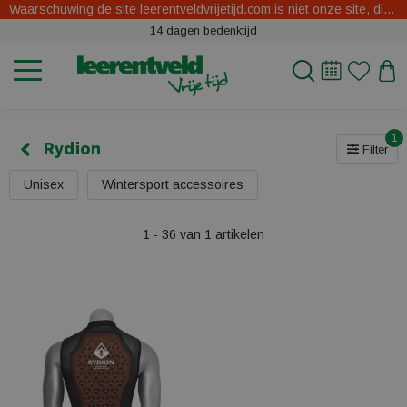
Waarschuwing de site leerentveldvrijetijd.com is niet onze site, dit zijn oplichters.
14 dagen bedenktijd
1
Rydion
Filter
Unisex
Wintersport accessoires
1 - 36 van 1 artikelen