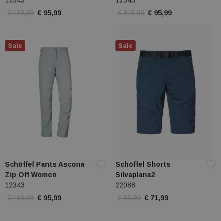
12343
12343
€ 119,99
€ 95,99
€ 119,99
€ 95,99
Sale
Sale
Schöffel Pants Ascona
Schöffel Shorts
Zip Off Women
Silvaplana2
12343
22088
€ 119,99
€ 95,99
€ 89,99
€ 71,99