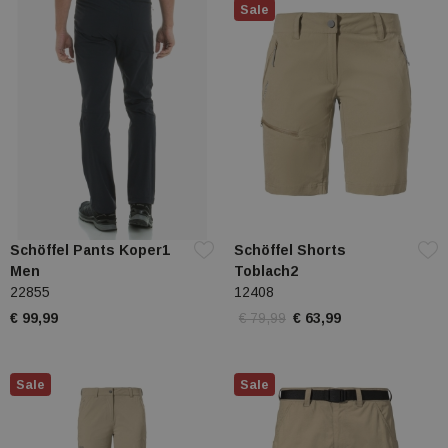
Sale
Schöffel Pants Koper1
Schöffel Shorts
Men
Toblach2
22855
12408
€ 99,99
€ 79,99
€ 63,99
Sale
Sale