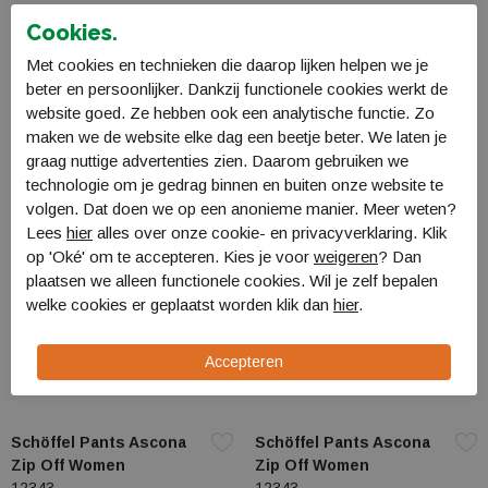
Cookies.
Schöffel Pants Koper1
Schöffel Shorts
Zip Off
Toblach2
Met cookies en technieken die daarop lijken helpen we je
22854
12408
beter en persoonlijker. Dankzij functionele cookies werkt de
€ 119,99
€ 95,99
€ 79,99
€ 63,99
website goed. Ze hebben ook een analytische functie. Zo
maken we de website elke dag een beetje beter. We laten je
graag nuttige advertenties zien. Daarom gebruiken we
Sale
Sale
technologie om je gedrag binnen en buiten onze website te
volgen. Dat doen we op een anonieme manier. Meer weten?
Lees
hier
alles over onze cookie- en privacyverklaring. Klik
op 'Oké' om te accepteren. Kies je voor
weigeren
? Dan
plaatsen we alleen functionele cookies. Wil je zelf bepalen
welke cookies er geplaatst worden klik dan
hier
.
Schöffel Pants Ascona
Schöffel Pants Ascona
Zip Off Women
Zip Off Women