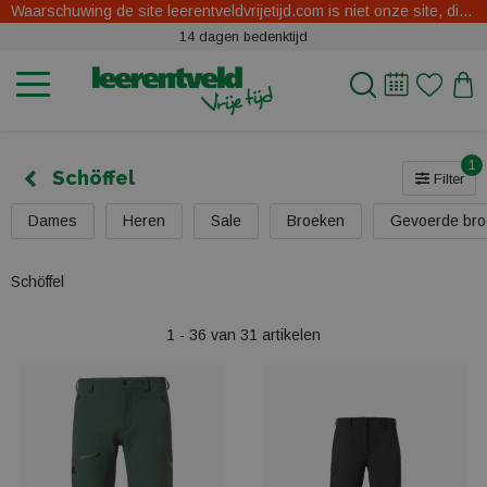
Waarschuwing de site leerentveldvrijetijd.com is niet onze site, dit zijn oplichters.
14 dagen bedenktijd
1
Schöffel
Filter
Dames
Heren
Sale
Broeken
Gevoerde br
Schöffel
1 - 36 van 31 artikelen