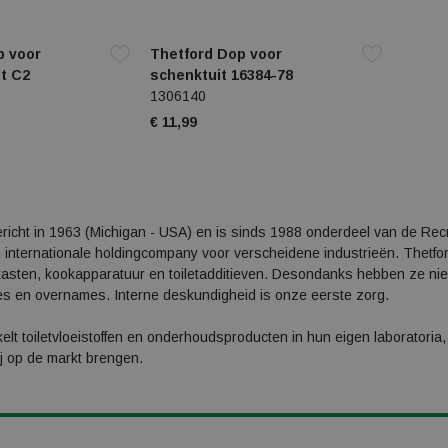
p voor
Thetford Dop voor
et C2
schenktuit 16384-78
1306140
€ 11,99
ericht in 1963 (Michigan - USA) en is sinds 1988 onderdeel van de Re
internationale holdingcompany voor verscheidene industrieën. Thetford 
asten, kookapparatuur en toiletadditieven. Desondanks hebben ze niet
ies en overnames. Interne deskundigheid is onze eerste zorg.
elt toiletvloeistoffen en onderhoudsproducten in hun eigen laboratoria, 
ij op de markt brengen.