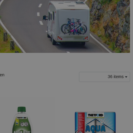
len
36 items