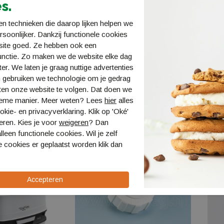
s.
n technieken die daarop lijken helpen we
ersoonlijker. Dankzij functionele cookies
site goed. Ze hebben ook een
unctie. Zo maken we de website elke dag
pack
Thetford Porta Potti Qube
Thetfo
ter. We laten je graag nuttige advertenties
 Caravan
145 wit
345 Po
 gebruiken we technologie om je gedrag
1303800
13041
ten onze website te volgen. Dat doen we
€ 89,99
€ 9,99
ieme manier. Meer weten? Lees
hier
alles
kie- en privacyverklaring. Klik op 'Oké'
eren. Kies je voor
weigeren
? Dan
lleen functionele cookies. Wil je zelf
 cookies er geplaatst worden klik dan