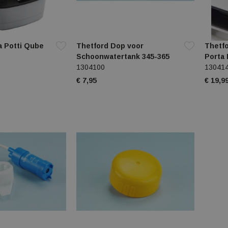
a Potti Qube
Thetford Dop voor
Thetf
Schoonwatertank 345-365
Porta 
1304100
13041
€ 7,95
€ 19,9