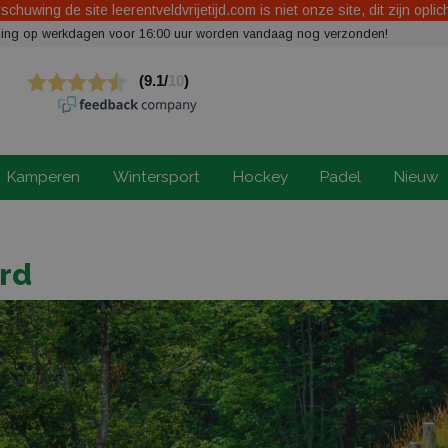
chuwing de site leerentveldvrijetijd.com is niet onze site, dit zijn oplic
elling op werkdagen voor 16:00 uur worden vandaag nog verzonden!
Kamperen
Wintersport
Hockey
Padel
Nieuw
rd