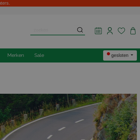
hters.
Merken
Sale
gesloten