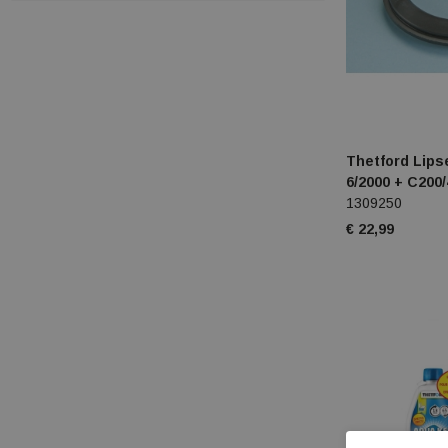
Atomic
Auclair
Barts
Benegas
Thetford Lips
Bergstein
6/2000 + C200/
1309250
Blossom
€ 22,99
Bo-camp
Bo-trail
Bolle
Brabo
Brunner