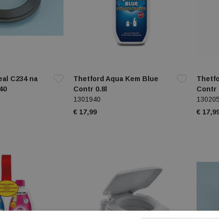
eal C234 na
Thetford Aqua Kem Blue
Thetf
40
Contr 0.8l
Contr 
1301940
13020
€ 17,99
€ 17,9