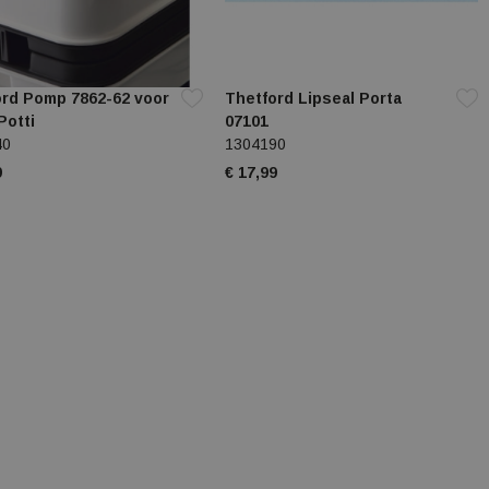
ord Pomp 7862-62 voor
Thetford Lipseal Porta
Potti
07101
40
1304190
9
€ 17,99