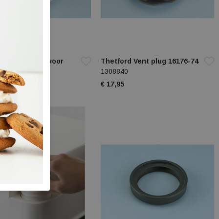
rd Afsluitdop voor
Thetford Vent plug 16176-74
rta Potti
1308840
10
€ 17,95