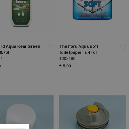
ord Aqua Kem Green
Thetford Aqua soft
0.75l
toiletpapier a 4 rol
51
1302180
9
€ 5,99