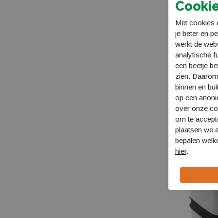
Cookie
Buck
Met cookies e
Buff
je beter en p
werkt de web
Calex
analytische f
Thetford Duo
een beetje be
Camelbak
Concentrated
zien. Daarom
1302730
binnen en bui
Campingaz
€ 26,99
op een anon
over onze coo
Care plus
om te accept
plaatsen we a
Carpoint
bepalen welke
Cartago
hier
.
Cmp
Cocoon
Coghlan's