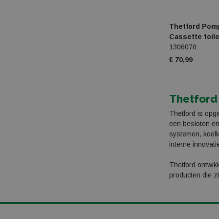
Eda
Eider
Thetford Pom
Cassette toil
Elan
1306070
€ 70,99
Eton
Eurom
Thetford
Eurotrail
Thetford is opg
Exped
een besloten en 
systemen, koelk
Falke
interne innovat
Fallkniven
Thetford ontwikk
producten die z
Feuerhand
Fischer