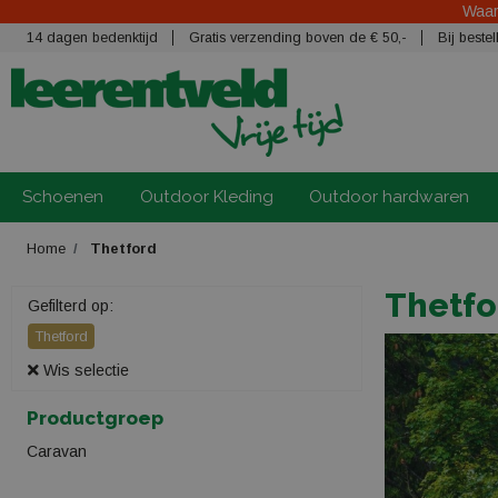
Waars
14 dagen bedenktijd
Gratis verzending boven de € 50,-
Bij best
Schoenen
Outdoor Kleding
Outdoor hardwaren
Home
Thetford
Thetfo
Gefilterd op:
Thetford
Wis selectie
Productgroep
Caravan