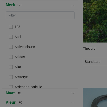
Merk
1
123
Acsi
Active leisure
Thetford
Adidas
Standaard
Alko
Arc'teryx
Ardennes-coticule
Maat
0
Asics
Kleur
0