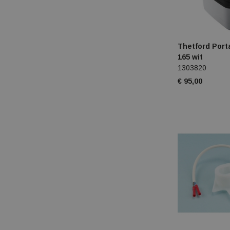
Coleman
Columbia
Thetford Port
165 wit
Craft
1303820
Crespo
€ 95,00
Curtec
Curver
Db journey
Deuter
Didriksons 1913
Duca walking