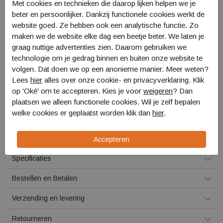
Met cookies en technieken die daarop lijken helpen we je
beter en persoonlijker. Dankzij functionele cookies werkt de
One Size
website goed. Ze hebben ook een analytische functie. Zo
maken we de website elke dag een beetje beter. We laten je
graag nuttige advertenties zien. Daarom gebruiken we
Voor 16:00 uur besteld, morgen in huis!
technologie om je gedrag binnen en buiten onze website te
volgen. Dat doen we op een anonieme manier. Meer weten?
Plaats in winkelmand
Lees
hier
alles over onze cookie- en privacyverklaring. Klik
op 'Oké' om te accepteren. Kies je voor
weigeren
? Dan
Omschrijving
plaatsen we alleen functionele cookies. Wil je zelf bepalen
welke cookies er geplaatst worden klik dan
hier
.
Active Leisure Beschermhoes voor
Skihelm
Active Leisure AL8020/LEE
Specificaties
Bestellen en Betalen
Verzending en levering
Retourneren