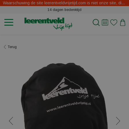
Waarschuwing de site leerentveldvrijetijd.com is niet onze site, dit zijn oplichters.
14 dagen bedenktijd
Terug