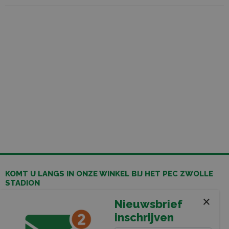
KOMT U LANGS IN ONZE WINKEL BIJ HET PEC ZWOLLE
STADION
Leerentveld Vrije Tijd BV
×
Nieuwsbrief
Stadionplein 13
inschrijven
8025 CP Zwolle
038-4550755