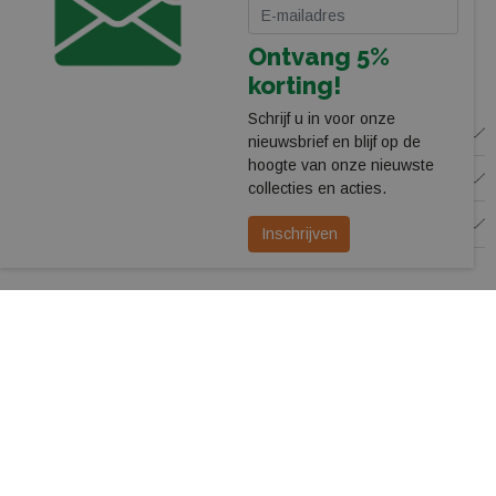
webshop@leerentveldvrijetijd.nl
Ontvang 5%
Bekijk onze winkel
korting!
Schrijf u in voor onze
WINKEL
nieuwsbrief en blijf op de
hoogte van onze nieuwste
KLANTENSERVICE
collecties en acties.
VOLG ONS
Inschrijven
© 2026 Leerentveld Vrijetijd
Privacy
Algemene Voorwaarden