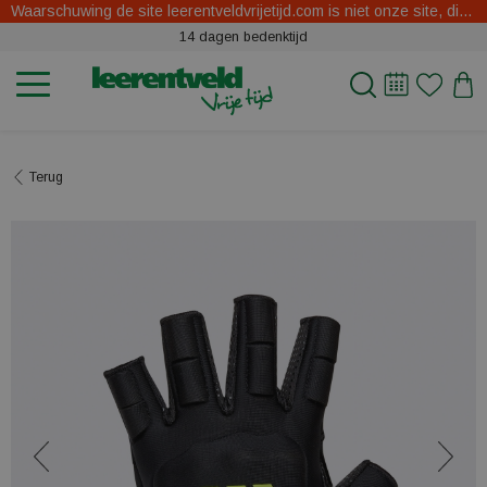
Waarschuwing de site leerentveldvrijetijd.com is niet onze site, dit zijn oplichters.
14 dagen bedenktijd
Terug