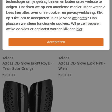
technologie om je gedrag binnen en buiten onze website te
volgen. Dat doen we op een anonieme manier. Meer weten?
Lees
hier
alles over onze cookie- en privacyverklaring. Klik
op 'Oké' om te accepteren. Kies je voor
weigeren
? Dan
plaatsen we alleen functionele cookies. Wil je zelf bepalen
welke cookies er geplaatst worden klik dan
hier
.
Adidas
Adidas
Adidas OD Glove Bright Royal -
Adidas OD Glove Lucid Pink -
Team Solar Orange
White
€ 30,00
€ 30,00