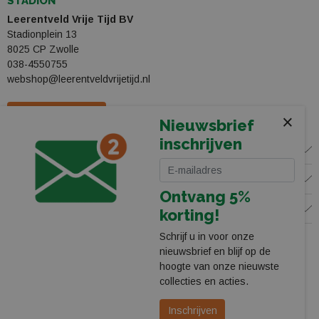
STADION
Leerentveld Vrije Tijd BV
Stadionplein 13
8025 CP Zwolle
038-4550755
webshop@leerentveldvrijetijd.nl
Bekijk onze winkel
×
Nieuwsbrief
inschrijven
WINKEL
KLANTENSERVICE
Ontvang 5%
VOLG ONS
korting!
Schrijf u in voor onze
nieuwsbrief en blijf op de
hoogte van onze nieuwste
collecties en acties.
Inschrijven