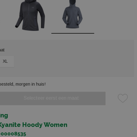
aat
XL
besteld, morgen in huis!
Selecteer eerst een maat
Plaats in winkelmand
ing
 Kyanite Hoody Women
X000008535