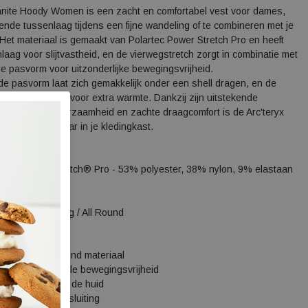
anite Hoody Women is een zacht en comfortabel vest voor dames,
rende tussenlaag tijdens een fijne wandeling of te combineren met je
 Het materiaal is gemaakt van Polartec Power Stretch Pro en heeft
laag voor slijtvastheid, en de vierwegstretch zorgt in combinatie met
 pasvorm voor uitzonderlijke bewegingsvrijheid.
de pasvorm laat zich gemakkelijk onder een shell dragen, en de
ubaHood zorgt voor extra warmte. Dankzij zijn uitstekende
nschappen, duurzaamheid en zachte draagcomfort is de Arc'teryx
Women onmisbaar in je kledingkast.
s:
rtec® Power Stretch® Pro - 53% polyester, 38% nylon, 9% elastaan
Fit
ram
ound Town / Hiking / All Round
cificties:
cht en sneldrogend materiaal
etch voor optimale bewegingsvrijheid
erst zacht aan op de huid
zakken met ritssluiting