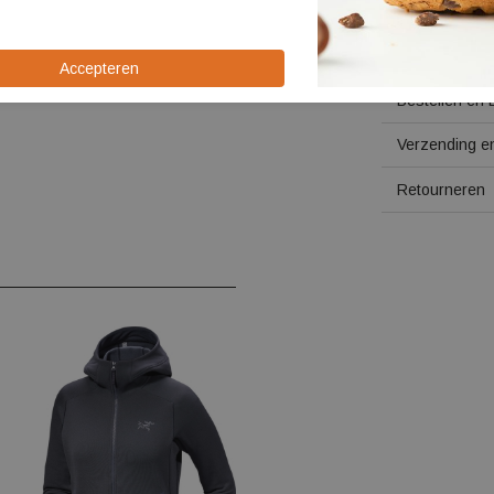
Logo op d
Specificaties
Bestellen en 
Verzending en
Retourneren