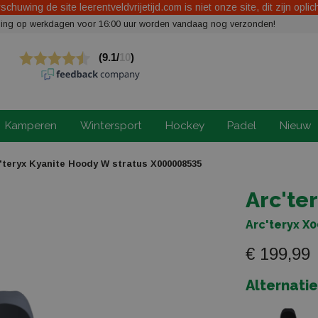
chuwing de site leerentveldvrijetijd.com is niet onze site, dit zijn oplic
elling op werkdagen voor 16:00 uur worden vandaag nog verzonden!
Kamperen
Wintersport
Hockey
Padel
Nieuw
'teryx Kyanite Hoody W stratus X000008535
Arc'te
Arc'teryx X
€ 199,99
Alternati