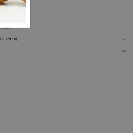
e borst
Betalen
 levering