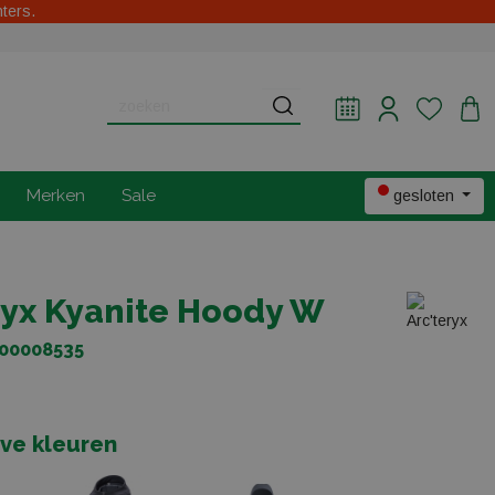
hters.
Merken
Sale
gesloten
ryx Kyanite Hoody W
000008535
eve kleuren