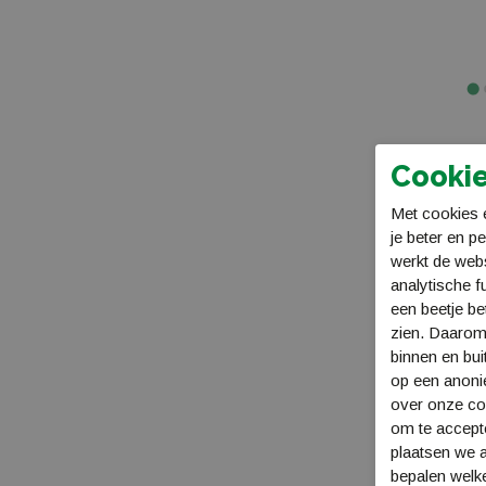
Cookie
Met cookies e
je beter en p
werkt de web
analytische f
een beetje be
zien. Daarom
binnen en bui
op een anon
over onze coo
om te accept
plaatsen we a
bepalen welke