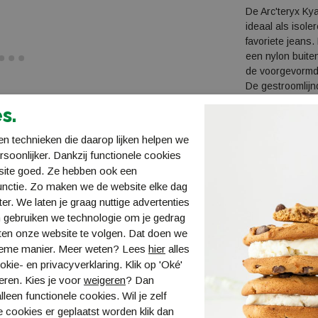
De Arc'teryx Ky
ideaal als isole
favoriete jeans.
een nylon buiten
de voorgevormde
De gestroomlijn
onopvallende Sc
s.
isolerende eige
Kyanite Hoody 
n technieken die daarop lijken helpen we
Specificatie
ersoonlijker. Dankzij functionele cookies
site goed. Ze hebben ook een
Materiaal: Pola
unctie. Zo maken we de website elke dag
Pasvorm: Fitted 
ter. We laten je graag nuttige advertenties
Gewicht: 360 g
 gebruiken we technologie om je gedrag
Activiteiten: Ar
ten onze website te volgen. Dat doen we
Overige spe
ieme manier. Meer weten? Lees
hier
alles
Lichtgewi
kie- en privacyverklaring. Klik op 'Oké'
4-way str
eren. Kies je voor
weigeren
? Dan
Voelt uit
lleen functionele cookies. Wil je zelf
Meerdere 
 cookies er geplaatst worden klik dan