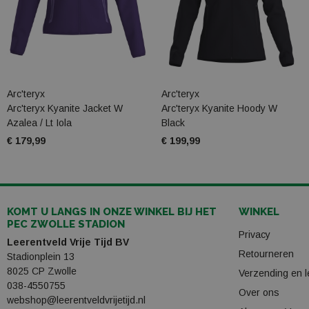
Arc'teryx
Arc'teryx
Arc'teryx Kyanite Jacket W
Arc'teryx Kyanite Hoody W
Azalea / Lt Iola
Black
€ 179,99
€ 199,99
KOMT U LANGS IN ONZE WINKEL BIJ HET
WINKEL
PEC ZWOLLE STADION
Privacy
Leerentveld Vrije Tijd BV
Retourneren
Stadionplein 13
8025 CP Zwolle
Verzending en l
038-4550755
Over ons
webshop@leerentveldvrijetijd.nl