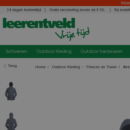
Waars
14 dagen bedenktijd
Gratis verzending boven de € 50,-
Bij best
Schoenen
Outdoor Kleding
Outdoor hardwaren
Terug
Home
Outdoor Kleding
Fleeces en Truien
Arc