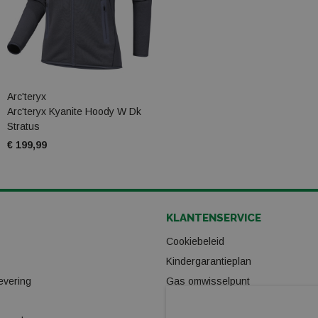
Arc'teryx
Arc'teryx Kyanite Hoody W Dk
Stratus
€ 199,99
KLANTENSERVICE
Cookiebeleid
Kindergarantieplan
evering
Gas omwisselpunt
Verhuur