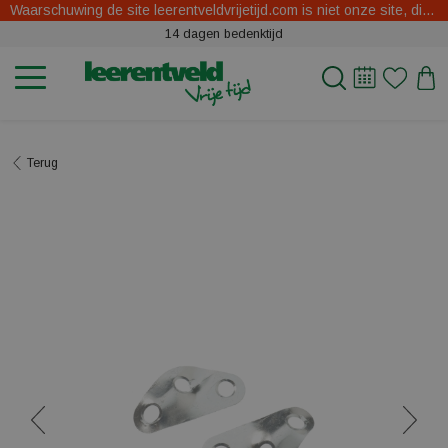
Waarschuwing de site leerentveldvrijetijd.com is niet onze site, dit zijn oplichters.
14 dagen bedenktijd
Terug