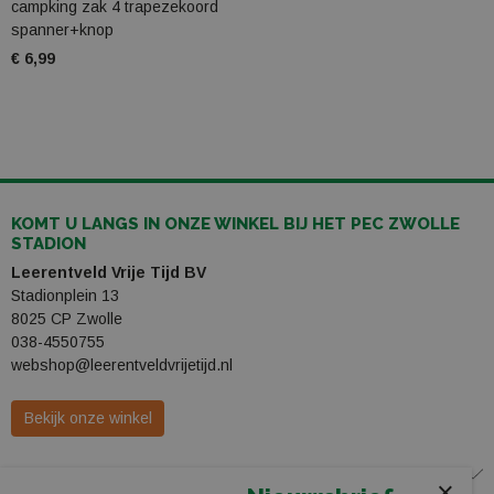
campking zak 4 trapezekoord
spanner+knop
€ 6,99
KOMT U LANGS IN ONZE WINKEL BIJ HET PEC ZWOLLE
STADION
Leerentveld Vrije Tijd BV
Stadionplein 13
8025 CP Zwolle
038-4550755
webshop@leerentveldvrijetijd.nl
Bekijk onze winkel
WINKEL
×