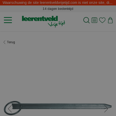
Waarschuwing de site leerentveldvrijetijd.com is niet onze site, dit zijn oplichters.
14 dagen bedenktijd
Terug