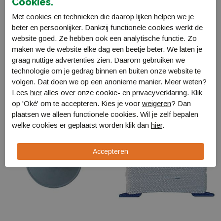
Cookies.
Bestellen en Betalen
Met cookies en technieken die daarop lijken helpen we je
Verzending en levering
beter en persoonlijker. Dankzij functionele cookies werkt de
website goed. Ze hebben ook een analytische functie. Zo
Retourneren
maken we de website elke dag een beetje beter. We laten je
graag nuttige advertenties zien. Daarom gebruiken we
Gerelateerde producten
technologie om je gedrag binnen en buiten onze website te
volgen. Dat doen we op een anonieme manier. Meer weten?
Lees
hier
alles over onze cookie- en privacyverklaring. Klik
op 'Oké' om te accepteren. Kies je voor
weigeren
? Dan
plaatsen we alleen functionele cookies. Wil je zelf bepalen
welke cookies er geplaatst worden klik dan
hier
.