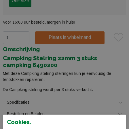
One Size
Voor 16:00 uur besteld, morgen in huis!
Plaats in winkelmand
Omschrijving
Campking Stelring 22mm 3 stuks
campking 6490200
Met deze Campking stelring stelringen kun je eenvoudig de
tentstokken repareren.
De Campking stelring wordt per 3 stuks verkocht.
Specificaties
Bestellen en Betalen
Cookies.
Verzending en levering