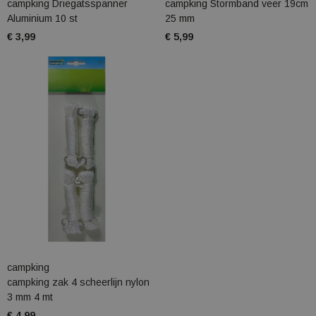
campking Driegatsspanner
campking Stormband veer 19cm
Aluminium 10 st
25 mm
€ 3,99
€ 5,99
campking
campking zak 4 scheerlijn nylon
3 mm 4 mt
€ 4,99