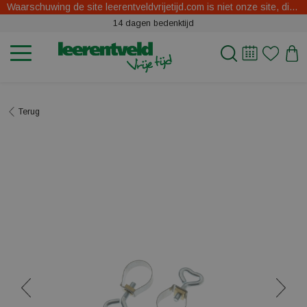
Waarschuwing de site leerentveldvrijetijd.com is niet onze site, dit zijn oplichters.
14 dagen bedenktijd
Terug