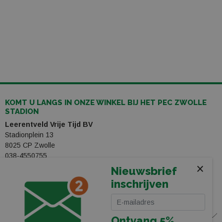
KOMT U LANGS IN ONZE WINKEL BIJ HET PEC ZWOLLE
STADION
Leerentveld Vrije Tijd BV
Stadionplein 13
8025 CP Zwolle
038-4550755
×
webshop@leerentveldvrijetijd.nl
Nieuwsbrief
inschrijven
Bekijk onze winkel
WINKEL
Ontvang 5%