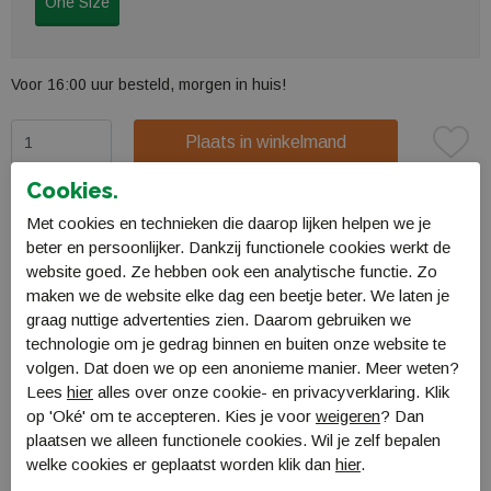
One Size
Voor 16:00 uur besteld, morgen in huis!
Plaats in winkelmand
Omschrijving
Cookies.
Coghlan's Naaiset voor op reis
Met cookies en technieken die daarop lijken helpen we je
beter en persoonlijker. Dankzij functionele cookies werkt de
Coghlan's 7698205
website goed. Ze hebben ook een analytische functie. Zo
maken we de website elke dag een beetje beter. We laten je
Specificaties
graag nuttige advertenties zien. Daarom gebruiken we
Bestellen en Betalen
technologie om je gedrag binnen en buiten onze website te
volgen. Dat doen we op een anonieme manier. Meer weten?
Verzending en levering
Lees
hier
alles over onze cookie- en privacyverklaring. Klik
op 'Oké' om te accepteren. Kies je voor
weigeren
? Dan
Retourneren
plaatsen we alleen functionele cookies. Wil je zelf bepalen
welke cookies er geplaatst worden klik dan
hier
.
Gerelateerde producten