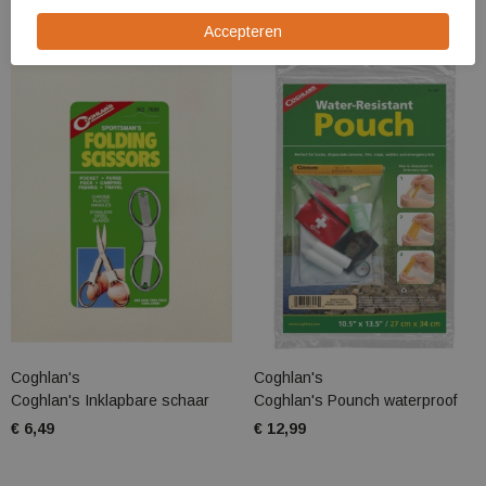
Coghlan's
Coghlan's
Coghlan's Inklapbare schaar
Coghlan's Pounch waterproof
€ 6,49
€ 12,99