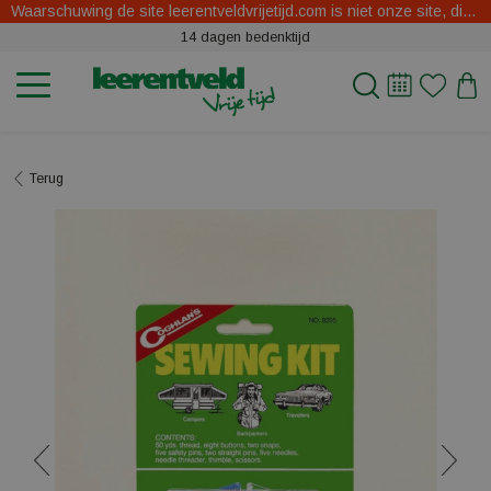
Waarschuwing de site leerentveldvrijetijd.com is niet onze site, dit zijn oplichters.
14 dagen bedenktijd
Terug