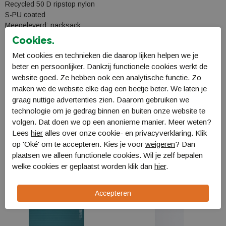
Recycled 50 D ripstop nylon
S-PU coated
Meegeleverd: packsack
LW: 225 gram
Cookies.
Met cookies en technieken die daarop lijken helpen we je
Specificaties
beter en persoonlijker. Dankzij functionele cookies werkt de
website goed. Ze hebben ook een analytische functie. Zo
Bestellen en Betalen
maken we de website elke dag een beetje beter. We laten je
Verzending en levering
graag nuttige advertenties zien. Daarom gebruiken we
technologie om je gedrag binnen en buiten onze website te
Retourneren
volgen. Dat doen we op een anonieme manier. Meer weten?
Lees
hier
alles over onze cookie- en privacyverklaring. Klik
op 'Oké' om te accepteren. Kies je voor
weigeren
? Dan
Gerelateerde producten
plaatsen we alleen functionele cookies. Wil je zelf bepalen
welke cookies er geplaatst worden klik dan
hier
.