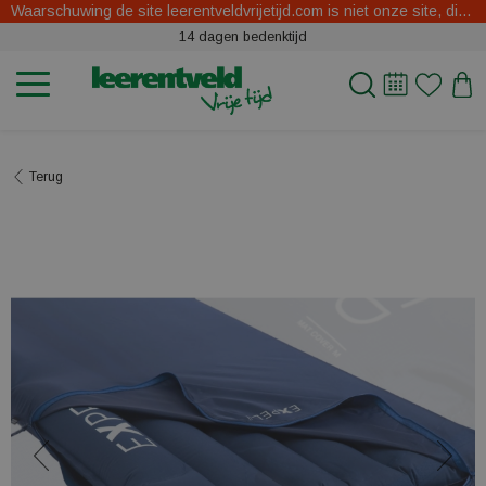
Waarschuwing de site leerentveldvrijetijd.com is niet onze site, dit zijn oplichters.
14 dagen bedenktijd
Terug