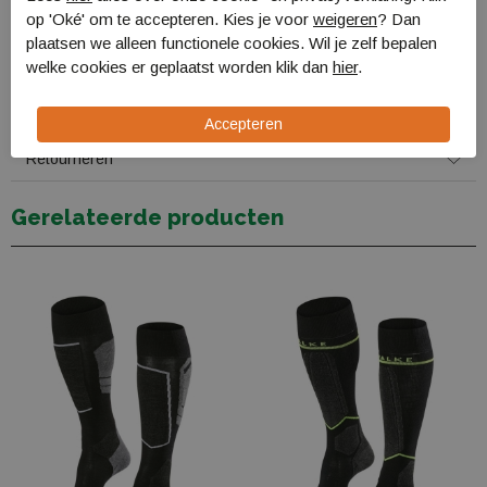
op 'Oké' om te accepteren. Kies je voor
weigeren
? Dan
Specificaties
plaatsen we alleen functionele cookies. Wil je zelf bepalen
welke cookies er geplaatst worden klik dan
hier
.
Bestellen en Betalen
Verzending en levering
Retourneren
Gerelateerde producten