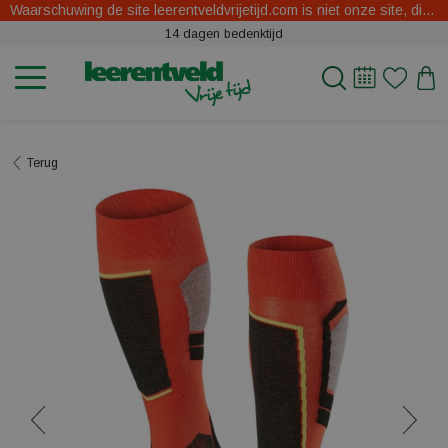
Waarschuwing de site leerentveldvrijetijd.com is niet onze site, dit zijn oplichters.
14 dagen bedenktijd
Terug