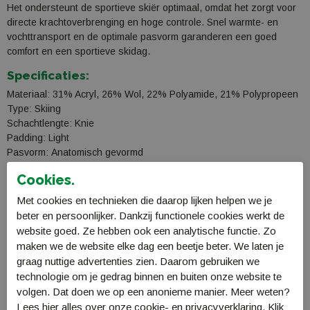
Het ondersteunt de sportieve skiër optimaal, omdat het zorgt voor
directe krachtoverbrenging en hoge controle. Snel warmte- en
vochttransport en de optimale pasvorm garanderen een goed
comfort en een sportieve skidag.
Specificaties:
Materiaal: 31% Acryl, 26% Wol, 22% Polyamide, 21% Polypropeen
Type: Skiing
Schachtlengte: Knie
Padding: Light
Pasvorm: Anatomisch gevormd
Overige specificaties:
Cookies.
Ideaal voor de sportieve skiër met zeer lichte padding
Met cookies en technieken die daarop lijken helpen we je
Direct contact met de schoen
beter en persoonlijker. Dankzij functionele cookies werkt de
Merino wolmix voor een goede thermische isolatie
website goed. Ze hebben ook een analytische functie. Zo
Perfect voor alle custom fit skischoenen dankzij de
maken we de website elke dag een beetje beter. We laten je
lichtgewicht padding
graag nuttige advertenties zien. Daarom gebruiken we
Snel vochttransport dankzij drielagige constructie
technologie om je gedrag binnen en buiten onze website te
Directe krachtoverbrenging en hoge controle
volgen. Dat doen we op een anonieme manier. Meer weten?
Optimale pasvorm door rechter en linker vulling en teenbox
Lees
hier
alles over onze cookie- en privacyverklaring. Klik