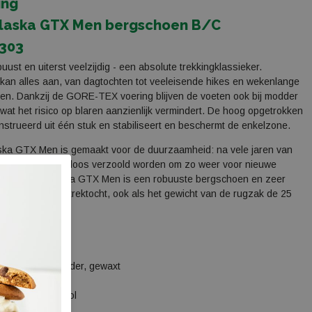
ing
laska GTX Men bergschoen B/C
303
uust en uiterst veelzijdig - een absolute trekkingklassieker.
an alles aan, van dagtochten tot veeleisende hikes en wekenlange
en. Dankzij de GORE-TEX voering blijven de voeten ook bij modder
wat het risico op blaren aanzienlijk vermindert. De hoog opgetrokken
nstrueerd uit één stuk en stabiliseert en beschermt de enkelzone.
ka GTX Men is gemaakt voor de duurzaamheid: na vele jaren van
 Alaska probleemloos verzoold worden om zo weer voor nieuwe
e staan. De Alaska GTX Men is een robuuste bergschoen en zeer
n avontuurlijke trektocht, ook als het gewicht van de rugzak de 25
chreden.
s:
werk: Nubuck leder, gewaxt
ng: Gore-Tex
g losse inlegzool
Fuora