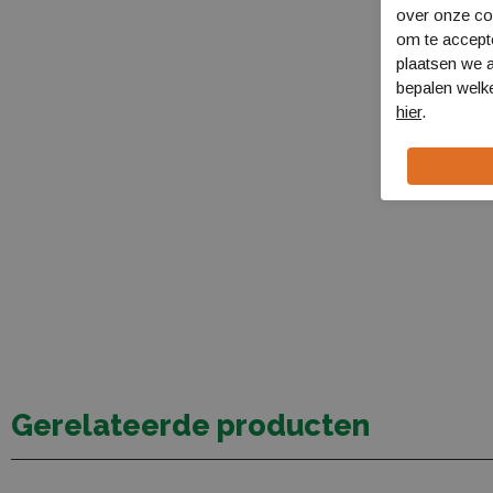
over onze coo
om te accept
plaatsen we a
bepalen welke
hier
.
Gerelateerde producten