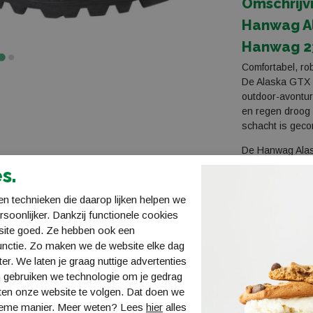
Omschrijv
Hanwag A
Hanwag 2
Comfortabel, rob
De Alaska GTX k
outdoor-avontur
en regen droog 
schacht is geco
De Hanwag Alas
gebruik kan de
s.
tochten klaar t
geschikt voor ee
n technieken die daarop lijken helpen we
kilo heeft overs
ersoonlijker. Dankzij functionele cookies
site goed. Ze hebben ook een
Specificatie
unctie. Zo maken we de website elke dag
Categorie: B/C
ter. We laten je graag nuttige advertenties
Materiaal boven
 gebruiken we technologie om je gedrag
Materiaal voeri
ten onze website te volgen. Dat doen we
Voetbed: Hanwa
ieme manier. Meer weten? Lees
hier
alles
Zool: Vibram® 