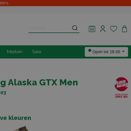
hters.
Merken
Sale
Open tot 18:00
g Alaska GTX Men
303
eve kleuren