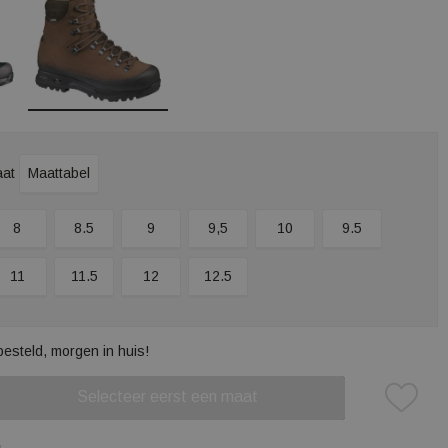
aat
Maattabel
8
8.5
9
9,5
10
9.5
11
11.5
12
12.5
besteld, morgen in huis!
Selecteer eerst een maat
Plaats in winkelmand