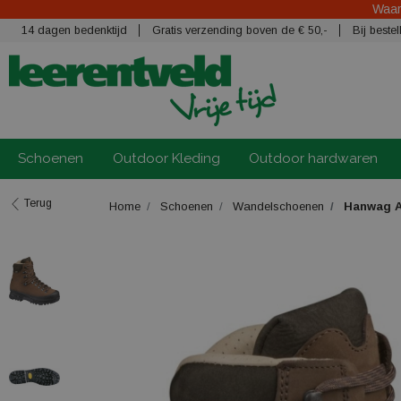
Waars
14 dagen bedenktijd
Gratis verzending boven de € 50,-
Bij best
Schoenen
Outdoor Kleding
Outdoor hardwaren
Terug
Home
Schoenen
Wandelschoenen
Hanwag A