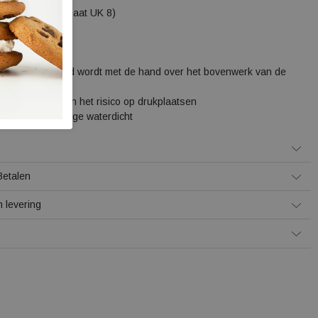
ram per paar (maat UK 8)
cificaties:
 System
pende stootrand wordt met de hand over het bovenwerk van de
etrokken
den verminderen het risico op drukplaatsen
voering - volledige waterdicht
Betalen
 levering