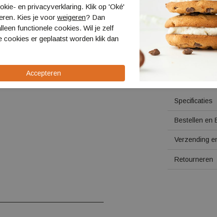
kie- en privacyverklaring. Klik op 'Oké'
Gewicht: 1640 g
eren. Kies je voor
weigeren
? Dan
Overige spe
lleen functionele cookies. Wil je zelf
 cookies er geplaatst worden klik dan
Air Pulse
De rondlo
schoen g
Minder na
Gore-Tex 
Specificaties
Bestellen en 
Verzending en
Retourneren