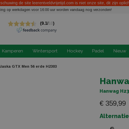
chuwing de site leerentveldvrijetijd.com is niet onze site, dit zijn oplic
elling op werkdagen voor 16:00 uur worden vandaag nog verzonden!
Kamperen
Wintersport
Hockey
Padel
Nieuw
laska GTX Men 56 erde H2303
Hanwa
Hanwag H2
€ 359,99
Alternati