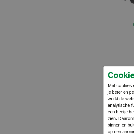
Cookie
Met cookies e
je beter en p
werkt de web
analytische f
een beetje be
zien. Daarom
binnen en bui
op een anon