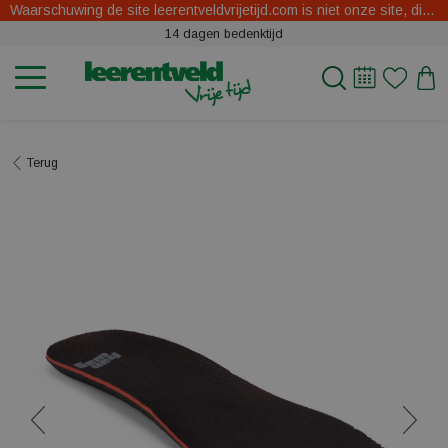
Waarschuwing de site leerentveldvrijetijd.com is niet onze site, dit zijn oplichters.
14 dagen bedenktijd
Terug