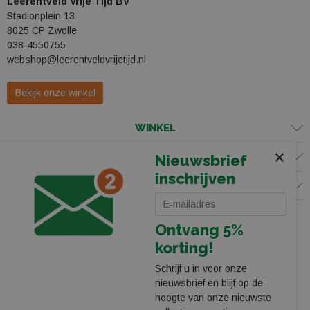
Leerentveld Vrije Tijd BV
Stadionplein 13
8025 CP Zwolle
038-4550755
webshop@leerentveldvrijetijd.nl
Bekijk onze winkel
WINKEL
×
KLANTENSERVICE
Nieuwsbrief
inschrijven
VOLG ONS
Ontvang 5%
korting!
Schrijf u in voor onze
nieuwsbrief en blijf op de
hoogte van onze nieuwste