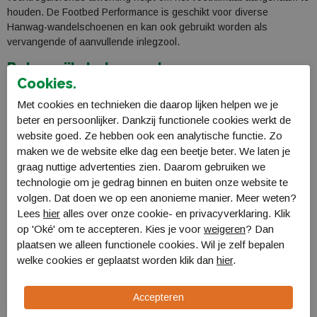
houden. De Footbed Performance is geschikt voor diverse
Hanwag-wandelschoenen en kan ook gebruikt worden als
vervangende of aanvullende inlegzool.
Belangrijkste kenmerken
Cookies.
Anatomisch gevormde inlegzool
Ondersteunt de natuurlijke voetafwikkeling
Met cookies en technieken die daarop lijken helpen we je
Extra ondersteuning van de voetboog
beter en persoonlijker. Dankzij functionele cookies werkt de
Verhoogt het wandelcomfort
website goed. Ze hebben ook een analytische functie. Zo
Dempende constructie
maken we de website elke dag een beetje beter. We laten je
Goede drukverdeling over de voet
graag nuttige advertenties zien. Daarom gebruiken we
Vochtregulerende eigenschappen
technologie om je gedrag binnen en buiten onze website te
Comfortabel voetklimaat
volgen. Dat doen we op een anonieme manier. Meer weten?
Geschikt als vervangende inlegzool
Lees
hier
alles over onze cookie- en privacyverklaring. Klik
Geschikt voor wandel- en outdoorschoenen
op 'Oké' om te accepteren. Kies je voor
weigeren
? Dan
plaatsen we alleen functionele cookies. Wil je zelf bepalen
Ons advies
welke cookies er geplaatst worden klik dan
hier
.
De Hanwag Footbed Performance is een uitstekende keuze voor
wandelaars die extra comfort en ondersteuning in hun
wandelschoenen zoeken. Ideaal voor lange wandelingen,
trektochten en dagelijks gebruik.