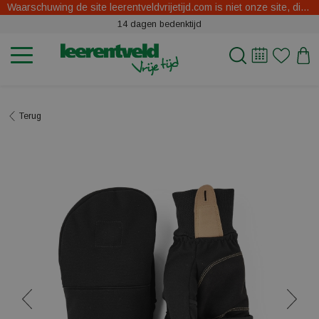
Waarschuwing de site leerentveldvrijetijd.com is niet onze site, dit zijn oplichters.
14 dagen bedenktijd
Terug