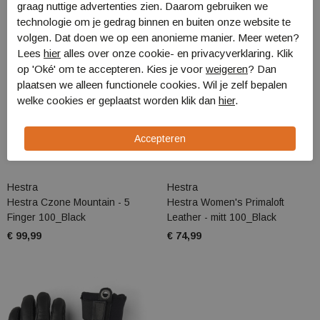
graag nuttige advertenties zien. Daarom gebruiken we
technologie om je gedrag binnen en buiten onze website te
volgen. Dat doen we op een anonieme manier. Meer weten?
Lees
hier
alles over onze cookie- en privacyverklaring. Klik
op 'Oké' om te accepteren. Kies je voor
weigeren
? Dan
plaatsen we alleen functionele cookies. Wil je zelf bepalen
welke cookies er geplaatst worden klik dan
hier
.
Hestra
Hestra
Hestra Czone Mountain - 5
Hestra Women's Primaloft
Finger 100_Black
Leather - mitt 100_Black
€ 99,99
€ 74,99