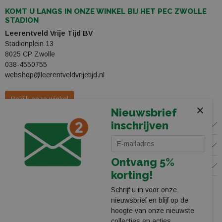
KOMT U LANGS IN ONZE WINKEL BIJ HET PEC ZWOLLE
STADION
Leerentveld Vrije Tijd BV
Stadionplein 13
8025 CP Zwolle
038-4550755
webshop@leerentveldvrijetijd.nl
Bekijk onze winkel
×
Nieuwsbrief
inschrijven
WINKEL
KLANTENSERVICE
Ontvang 5%
VOLG ONS
korting!
Schrijf u in voor onze
nieuwsbrief en blijf op de
hoogte van onze nieuwste
collecties en acties.