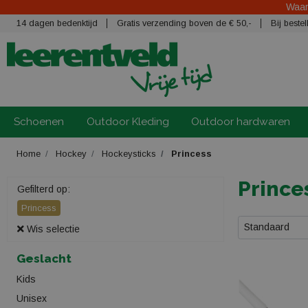
Waars
14 dagen bedenktijd
Gratis verzending boven de € 50,-
Bij best
Schoenen
Outdoor Kleding
Outdoor hardwaren
Home
Hockey
Hockeysticks
Princess
Prince
Gefilterd op:
Princess
Standaard
Wis selectie
Geslacht
Kids
Unisex