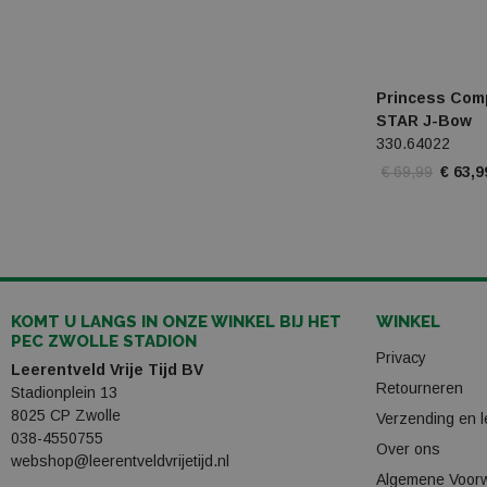
Princess Comp
STAR J-Bow
330.64022
€ 69,99
€ 63,9
KOMT U LANGS IN ONZE WINKEL BIJ HET
WINKEL
PEC ZWOLLE STADION
Privacy
Leerentveld Vrije Tijd BV
Retourneren
Stadionplein 13
8025 CP Zwolle
Verzending en l
038-4550755
Over ons
webshop@leerentveldvrijetijd.nl
Algemene Voor