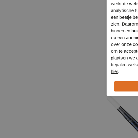
werkt de web
analytische f
een beetje be
zien. Daarom
binnen en bui
op een anon
over onze coo
Princess Comp
om te accept
STAR SG9-LB
plaatsen we a
330.62022
bepalen welke
€ 159,99
€ 144
hier
.