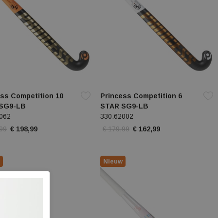
ss Competition 10
Princess Competition 6
SG9-LB
STAR SG9-LB
062
330.62002
,99
€ 198,99
€ 179,99
€ 162,99
Nieuw