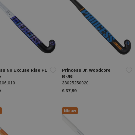
ess No Excuse Rise P1
Princess Jr. Woodcore
w
Bk/Bl
106.010
33025250020
9
€ 37,99
Nieuw