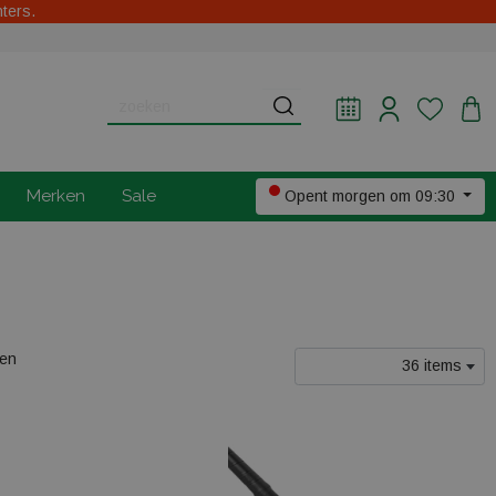
hters.
Merken
Sale
Opent morgen om 09:30
len
36 items