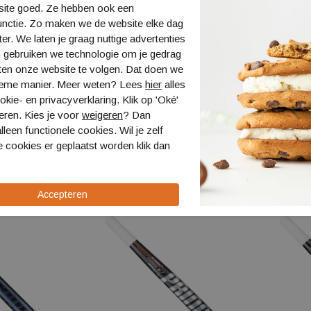
site goed. Ze hebben ook een
unctie. Zo maken we de website elke dag
ter. We laten je graag nuttige advertenties
 gebruiken we technologie om je gedrag
ten onze website te volgen. Dat doen we
ieme manier. Meer weten? Lees
hier
alles
kie- en privacyverklaring. Klik op 'Oké'
etition 5
Princess Competition 4
Prince
eren. Kies je voor
weigeren
? Dan
STAR SG9-LB
STAR
lleen functionele cookies. Wil je zelf
330.62042
330.62
 cookies er geplaatst worden klik dan
,99
€ 139,99
€ 126,99
€ 129