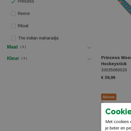
Princess
Reece
Ritual
The indian maharadja
Maat
0
Tk hockey
Princess Woo
Kleur
0
Hockeystick
33035060020
€ 39,99
Nieuw
Cookie
Met cookies e
je beter en p