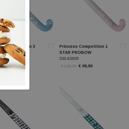
ss Competition 3
Princess Competition 1
 PROBOW
STAR PROBOW
065
330.63005
,99
€ 117,99
€ 109,99
€ 99,99