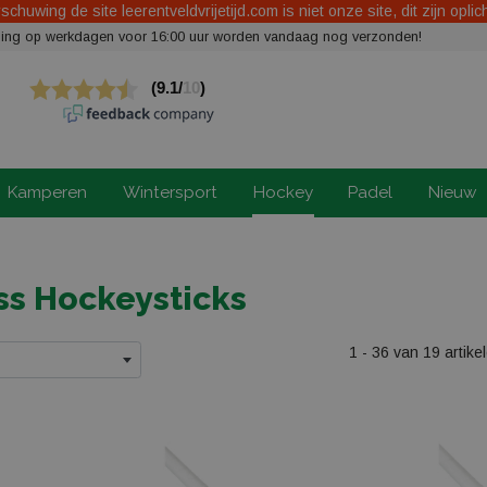
chuwing de site leerentveldvrijetijd.com is niet onze site, dit zijn oplic
elling op werkdagen voor 16:00 uur worden vandaag nog verzonden!
Kamperen
Wintersport
Hockey
Padel
Nieuw
ss Hockeysticks
1 - 36 van 19 artike