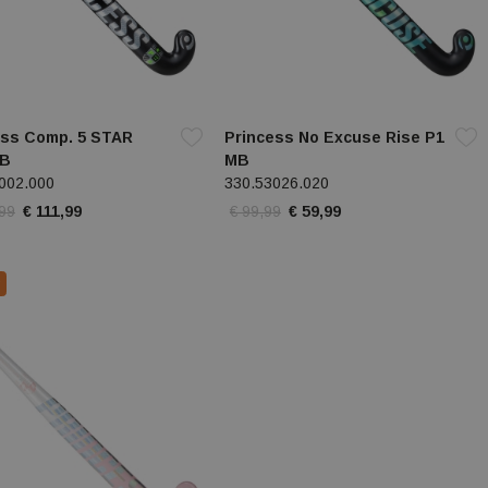
ess Comp. 5 STAR
Princess No Excuse Rise P1
LB
MB
002.000
330.53026.020
,99
€ 111,99
€ 99,99
€ 59,99