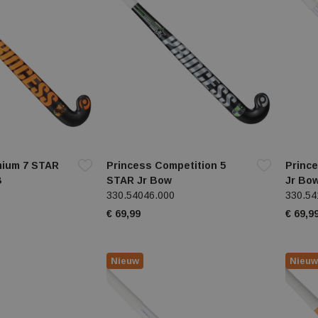
mium 7 STAR
Princess Competition 5
Princ
B
STAR Jr Bow
Jr Bo
330.54046.000
330.54
€ 69,99
€ 69,9
Nieuw
Nieuw