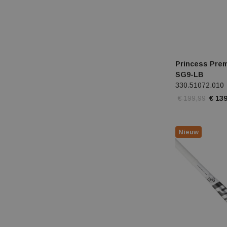
Princess Pre
SG9-LB
330.51072.010
€ 199,99
€ 139
Nieuw