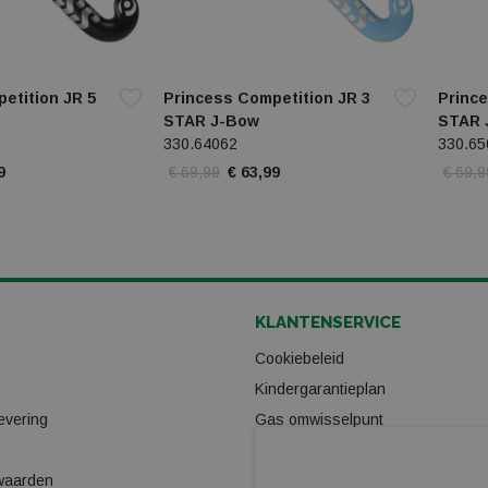
etition JR 5
Princess Competition JR 3
Prince
STAR J-Bow
STAR 
330.64062
330.65
9
€ 69,99
€ 63,99
€ 69,9
KLANTENSERVICE
Cookiebeleid
Kindergarantieplan
evering
Gas omwisselpunt
Verhuur
waarden
Ski/Snowboard onderhoud