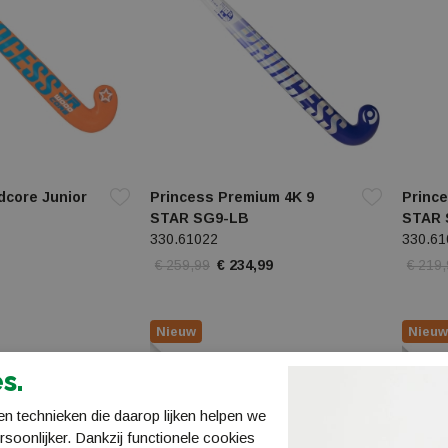
dcore Junior
Princess Premium 4K 9
Prince
STAR SG9-LB
STAR 
330.61022
330.61
€ 259,99
€ 234,99
€ 219
Nieuw
Nieuw
s.
n technieken die daarop lijken helpen we
ersoonlijker. Dankzij functionele cookies