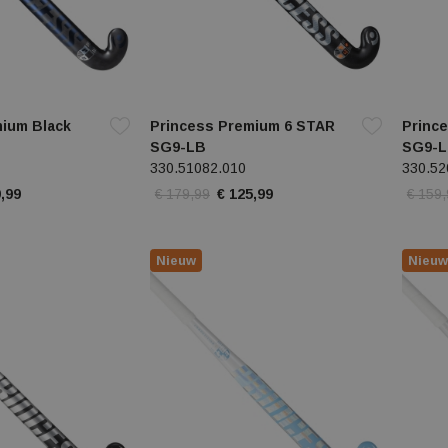
mium Black
Princess Premium 6 STAR
Princ
SG9-LB
SG9-
330.51082.010
330.52
,99
€ 179,99
€ 125,99
€ 159
Nieuw
Nieuw