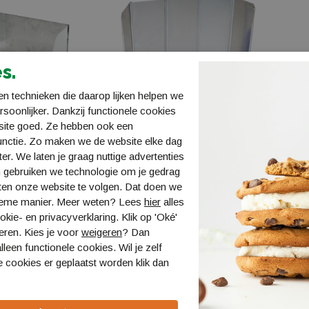
s.
n technieken die daarop lijken helpen we
ersoonlijker. Dankzij functionele cookies
site goed. Ze hebben ook een
unctie. Zo maken we de website elke dag
ter. We laten je graag nuttige advertenties
kwindscherm
Bo-Camp Windscherm Alu 5-
 gebruiken we technologie om je gedrag
delig 25x48cm
ten onze website te volgen. Dat doen we
1509225
ieme manier. Meer weten? Lees
hier
alles
€ 19,99
kie- en privacyverklaring. Klik op 'Oké'
eren. Kies je voor
weigeren
? Dan
lleen functionele cookies. Wil je zelf
 cookies er geplaatst worden klik dan