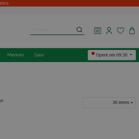
hters.
Merken
Sale
Opent om 09:30
en
36 items