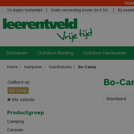
Waars
14 dagen bedenktijd
Gratis verzending boven de € 50,-
Bij best
Schoenen
Outdoor Kleding
Outdoor hardwaren
Home
Kamperen
Gas/Benzine
Bo-Camp
Bo-Ca
Gefilterd op:
Bo-Camp
Standaard
Wis selectie
Productgroep
Camping
Caravan