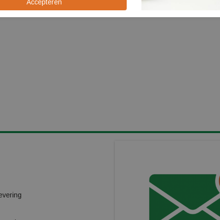
KLANTENSERVICE
Cookiebeleid
Kindergarantieplan
evering
Gas omwisselpunt
Verhuur