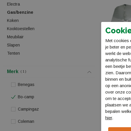
Electra
Gas/benzine
Koken
Cookie
Kooktoestellen
Meubilair
Met cookies e
Slapen
je beter en p
Tenten
werkt de web
analytische f
een beetje be
Bo-Camp Koo
Merk
1
zien. Daarom
metaal 23cm
binnen en bui
1509255
Benegas
op een anon
€ 25,99
over onze coo
Bo-camp
om te accept
plaatsen we a
Campingaz
bepalen welke
hier
.
Coleman