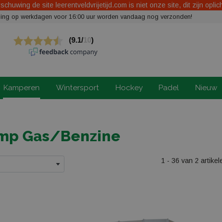
chuwing de site leerentveldvrijetijd.com is niet onze site, dit zijn oplic
elling op werkdagen voor 16:00 uur worden vandaag nog verzonden!
Kamperen
Wintersport
Hockey
Padel
Nieuw
mp Gas/Benzine
1 - 36 van 2 artikel