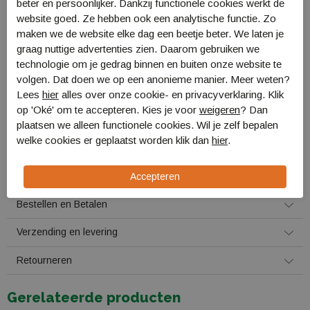
beter en persoonlijker. Dankzij functionele cookies werkt de
Materiaal: 77% Viscose, 20% Polyamide, 3% Elastaan
website goed. Ze hebben ook een analytische functie. Zo
Voering: 86% Polyester, 3% Elastaan
maken we de website elke dag een beetje beter. We laten je
Pasvorm: Slim Fit, High Rise
graag nuttige advertenties zien. Daarom gebruiken we
technologie om je gedrag binnen en buiten onze website te
Overige specificaties:
volgen. Dat doen we op een anonieme manier. Meer weten?
Sneldrogend materiaal
Lees
hier
alles over onze cookie- en privacyverklaring. Klik
Voorzien van riemlussen
op 'Oké' om te accepteren. Kies je voor
weigeren
? Dan
Meerdere praktische zakken
plaatsen we alleen functionele cookies. Wil je zelf bepalen
Optimale bewegingsvrijheid dankzij 2-weg stretch
welke cookies er geplaatst worden klik dan
hier
.
De maat valt klein uit, bij twijfel kies een maat groter
Specificaties
Bestellen en Betalen
Verzending en levering
Retourneren
Gerelateerde producten