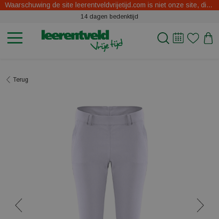
Waarschuwing de site leerentveldvrijetijd.com is niet onze site, dit zijn oplichters.
14 dagen bedenktijd
Terug