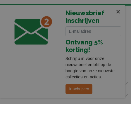
×
Nieuwsbrief
KOMT U LANGS IN ONZE WINKEL BIJ HET PEC ZWOLLE
inschrijven
STADION
Leerentveld Vrije Tijd BV
Stadionplein 13
Ontvang 5%
8025 CP Zwolle
038-4550755
korting!
webshop@leerentveldvrijetijd.nl
Schrijf u in voor onze
nieuwsbrief en blijf op de
Bekijk onze winkel
hoogte van onze nieuwste
collecties en acties.
WINKEL
Inschrijven
KLANTENSERVICE
VOLG ONS