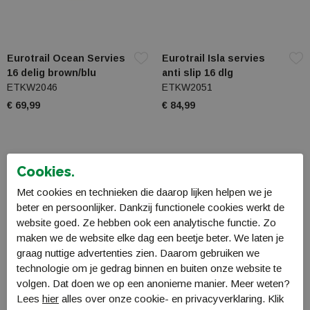
Eurotrail Ocean Servies
Eurotrail Isla servies
16 delig brown/blu
anti slip 16 dlg
ETKW2046
ETKW2051
€ 69,99
€ 84,99
Cookies.
Met cookies en technieken die daarop lijken helpen we je
beter en persoonlijker. Dankzij functionele cookies werkt de
website goed. Ze hebben ook een analytische functie. Zo
maken we de website elke dag een beetje beter. We laten je
graag nuttige advertenties zien. Daarom gebruiken we
technologie om je gedrag binnen en buiten onze website te
volgen. Dat doen we op een anonieme manier. Meer weten?
Lees
hier
alles over onze cookie- en privacyverklaring. Klik