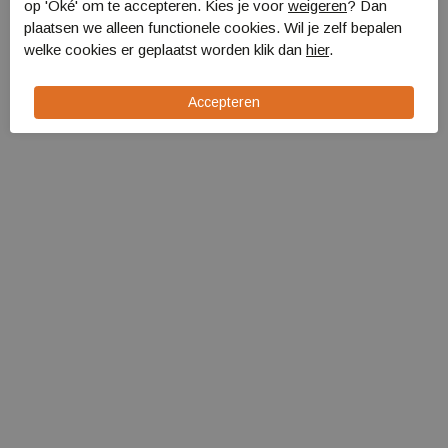
op 'Oké' om te accepteren. Kies je voor
weigeren
? Dan
Eurotrail Kingston
plaatsen we alleen functionele cookies. Wil je zelf bepalen
pannenset ? 7 delig
welke cookies er geplaatst worden klik dan
hier
.
ETKW5221
€ 74,99