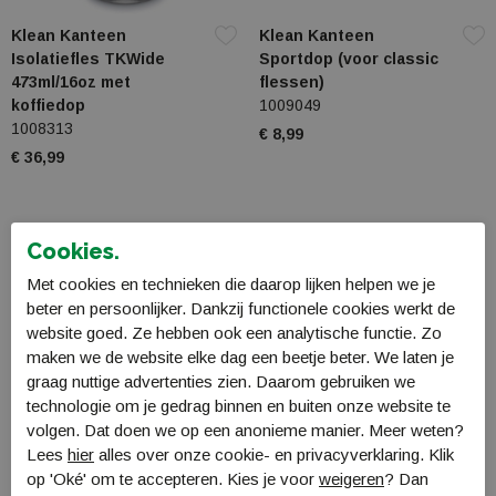
Klean Kanteen
Klean Kanteen
Isolatiefles TKWide
Sportdop (voor classic
473ml/16oz met
flessen)
koffiedop
1009049
1008313
€ 8,99
€ 36,99
Cookies.
Met cookies en technieken die daarop lijken helpen we je
beter en persoonlijker. Dankzij functionele cookies werkt de
website goed. Ze hebben ook een analytische functie. Zo
maken we de website elke dag een beetje beter. We laten je
graag nuttige advertenties zien. Daarom gebruiken we
technologie om je gedrag binnen en buiten onze website te
volgen. Dat doen we op een anonieme manier. Meer weten?
Lees
hier
alles over onze cookie- en privacyverklaring. Klik
op 'Oké' om te accepteren. Kies je voor
weigeren
? Dan