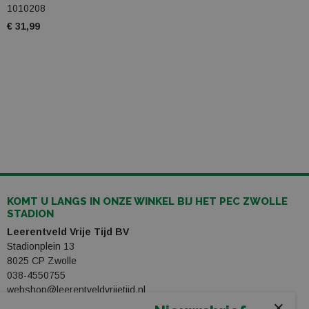
1010208
€ 31,99
KOMT U LANGS IN ONZE WINKEL BIJ HET PEC ZWOLLE
STADION
Leerentveld Vrije Tijd BV
Stadionplein 13
8025 CP Zwolle
038-4550755
webshop@leerentveldvrijetijd.nl
×