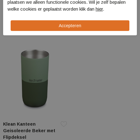
Klean Kanteen
Klean Kanteen
plaatsen we alleen functionele cookies. Wil je zelf bepalen
Geisoleerde Wijnbeker
Geisoleerde Mok met
welke cookies er geplaatst worden klik dan
hier
.
1010180
Flip-deksel
1010196
€ 26,99
€ 34,99
Klean Kanteen
Geisoleerde Beker met
Flipdeksel