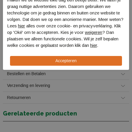
schoenmaat.
graag nuttige advertenties zien. Daarom gebruiken we
technologie om je gedrag binnen en buiten onze website te
Als het een gecombineerde maat betreft, neemt uw alleen een
volgen. Dat doen we op een anonieme manier. Meer weten?
volgende maat als de schoenmaat de grootste maat van de
Lees
hier
alles over onze cookie- en privacyverklaring. Klik
combinatiemaat is.
op 'Oké' om te accepteren. Kies je voor
weigeren
? Dan
Voorbeeld:
plaatsen we alleen functionele cookies. Wil je zelf bepalen
U heeft schoen maat 39: dan kiest u maat 39/40
welke cookies er geplaatst worden klik dan
hier
.
U heeft schoen maat 40: dan kiest u maat 41/42
Specificaties
Bestellen en Betalen
Verzending en levering
Retourneren
Gerelateerde producten