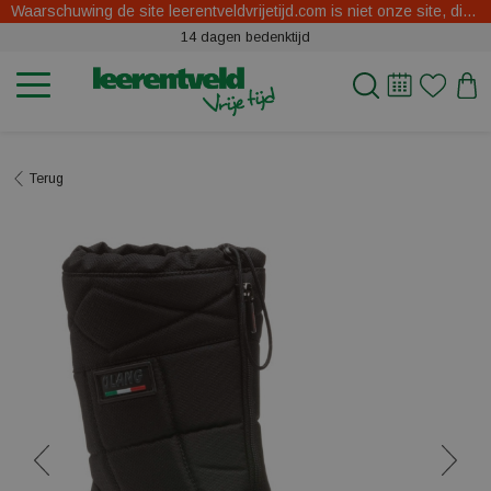
Waarschuwing de site leerentveldvrijetijd.com is niet onze site, dit zijn oplichters.
14 dagen bedenktijd
Terug