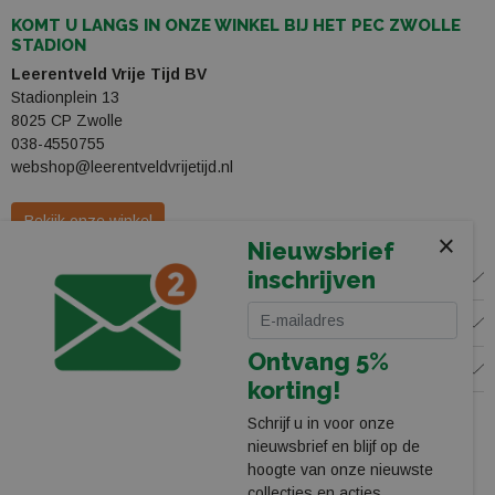
KOMT U LANGS IN ONZE WINKEL BIJ HET PEC ZWOLLE
STADION
Leerentveld Vrije Tijd BV
Stadionplein 13
8025 CP Zwolle
038-4550755
webshop@leerentveldvrijetijd.nl
Bekijk onze winkel
×
Nieuwsbrief
inschrijven
WINKEL
KLANTENSERVICE
Ontvang 5%
VOLG ONS
korting!
Schrijf u in voor onze
nieuwsbrief en blijf op de
hoogte van onze nieuwste
collecties en acties.