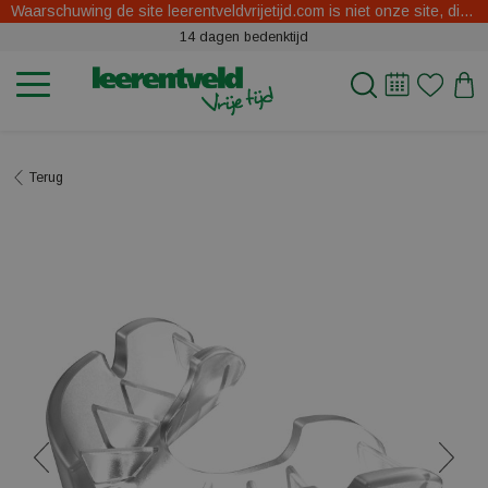
Waarschuwing de site leerentveldvrijetijd.com is niet onze site, dit zijn oplichters.
14 dagen bedenktijd
Terug