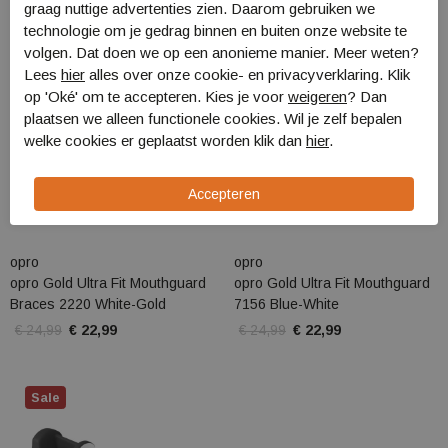
Sale
Sale
graag nuttige advertenties zien. Daarom gebruiken we
technologie om je gedrag binnen en buiten onze website te
volgen. Dat doen we op een anonieme manier. Meer weten?
Lees
hier
alles over onze cookie- en privacyverklaring. Klik
op 'Oké' om te accepteren. Kies je voor
weigeren
? Dan
plaatsen we alleen functionele cookies. Wil je zelf bepalen
welke cookies er geplaatst worden klik dan
hier
.
opro
opro
opro Gold Ultra Fit Mouthguard
opro Gold Ultra Fit Mouthguard
Braces 2220 White-Gold
7156 Blue-White
€ 24,99
€ 22,99
€ 24,99
€ 22,99
Sale