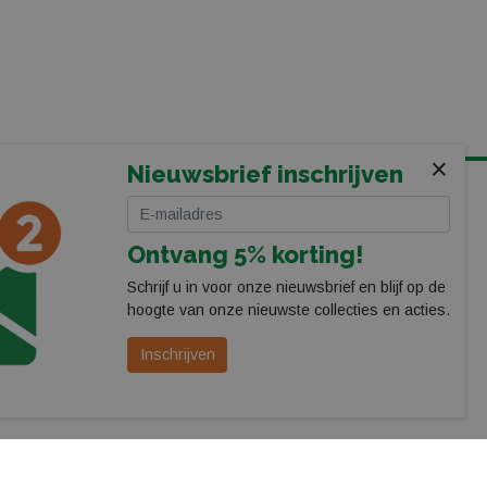
×
Nieuwsbrief inschrijven
VOLG ONS
Ontvang 5% korting!
Schrijf u in voor onze nieuwsbrief en blijf op de
hoogte van onze nieuwste collecties en acties.
Inschrijven