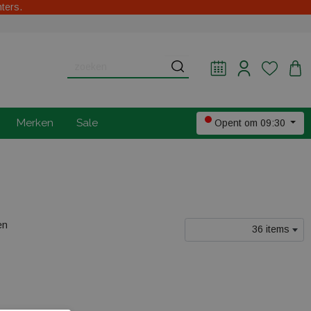
hters.
Merken
Sale
Opent om 09:30
en
36 items