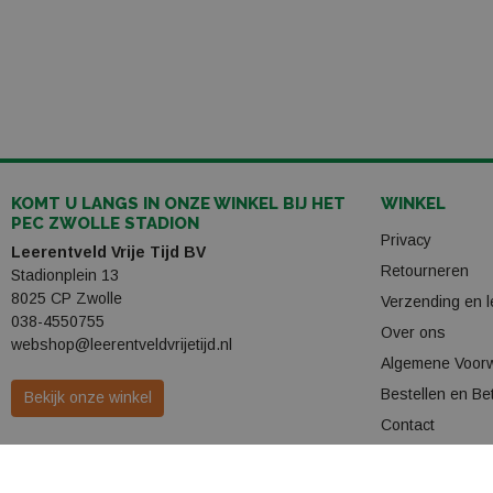
KOMT U LANGS IN ONZE WINKEL BIJ HET
WINKEL
PEC ZWOLLE STADION
Privacy
Leerentveld Vrije Tijd BV
Retourneren
Stadionplein 13
8025 CP Zwolle
Verzending en l
038-4550755
Over ons
webshop@leerentveldvrijetijd.nl
Algemene Voor
Bestellen en Be
Bekijk onze winkel
Contact
Openingstijden