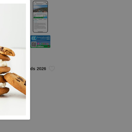
CampingCard gids 2026
-93182-95-0
5
€ 25,95