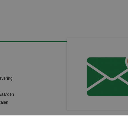
KLANTENSERVICE
Cookiebeleid
Kindergarantieplan
evering
Gas omwisselpunt
Verhuur
waarden
Ski/Snowboard onderhoud
talen