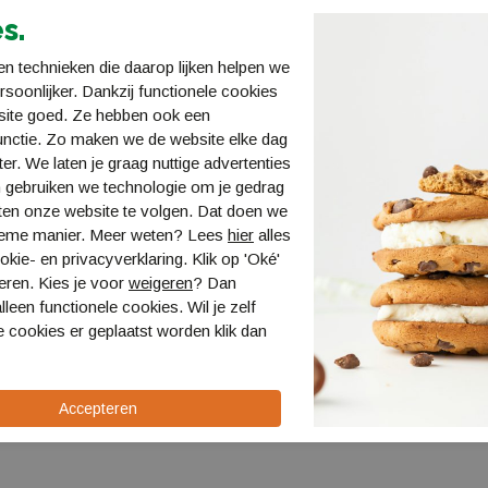
s.
n technieken die daarop lijken helpen we
ersoonlijker. Dankzij functionele cookies
site goed. Ze hebben ook een
unctie. Zo maken we de website elke dag
ter. We laten je graag nuttige advertenties
 gebruiken we technologie om je gedrag
ten onze website te volgen. Dat doen we
ieme manier. Meer weten? Lees
hier
alles
Handboek
Acsi Klein en Fijn Kamperen
Acsi 
kie- en privacyverklaring. Klik op 'Oké'
89-9
Klein en Fijn kamperen
978-94
eren. Kies je voor
weigeren
? Dan
€ 23,95
€ 29,9
lleen functionele cookies. Wil je zelf
 cookies er geplaatst worden klik dan