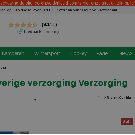
chuwing de site leerentveldvrijetijd.com is niet onze site, dit zijn oplic
elling op werkdagen voor 16:00 uur worden vandaag nog verzonden!
Kamperen
Wintersport
Hockey
Padel
Nieuw
csi
verige verzorging Verzorging
1 - 36 van 3 artikel
Sale