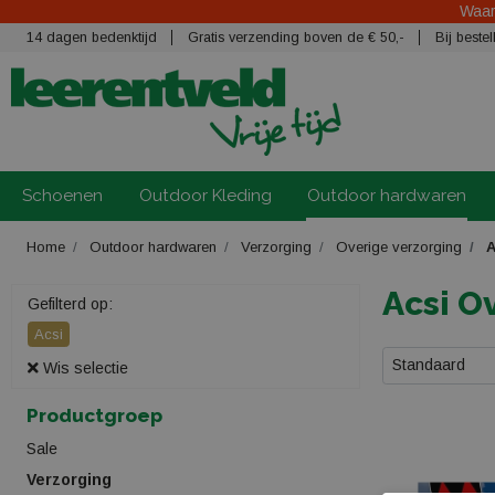
Waars
14 dagen bedenktijd
Gratis verzending boven de € 50,-
Bij best
Schoenen
Outdoor Kleding
Outdoor hardwaren
Home
Outdoor hardwaren
Verzorging
Overige verzorging
A
Acsi O
Gefilterd op:
Acsi
Standaard
Wis selectie
Productgroep
Sale
Verzorging