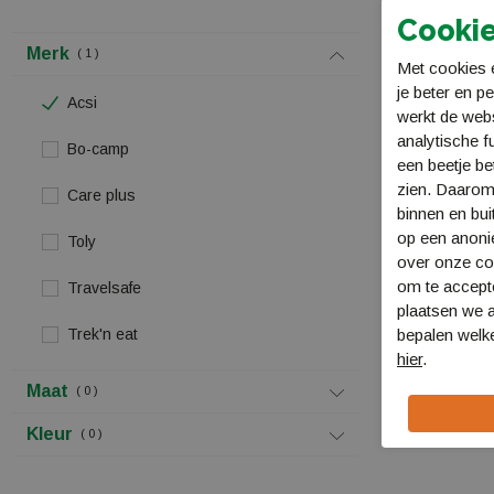
Cookie
Merk
1
Met cookies e
je beter en p
Acsi
werkt de web
analytische f
Bo-camp
een beetje be
zien. Daarom
Care plus
binnen en bui
op een anon
Toly
Acsi Camper 
over onze coo
978-94-93182-
om te accept
Travelsafe
€ 32,95
plaatsen we a
Trek'n eat
bepalen welke
hier
.
Maat
0
Kleur
0