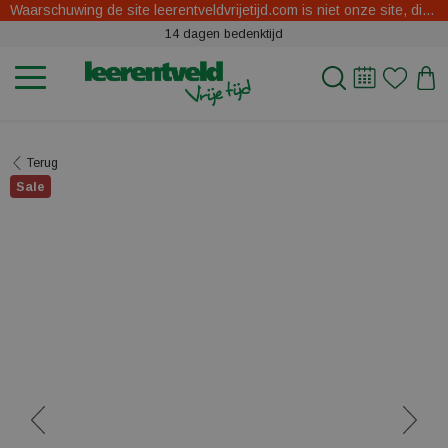
Waarschuwing de site leerentveldvrijetijd.com is niet onze site, dit zijn oplichters.
14 dagen bedenktijd
Terug
Sale