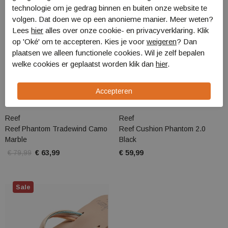
technologie om je gedrag binnen en buiten onze website te
volgen. Dat doen we op een anonieme manier. Meer weten?
Lees
hier
alles over onze cookie- en privacyverklaring. Klik
op 'Oké' om te accepteren. Kies je voor
weigeren
? Dan
plaatsen we alleen functionele cookies. Wil je zelf bepalen
welke cookies er geplaatst worden klik dan
hier
.
Reef
Reef
Reef Phantom Tradewind Camo
Reef Cushion Phantom 2.0
Marble
Black
€ 79,99
€ 63,99
€ 59,99
Sale