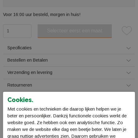
Voor 16:00 uur besteld, morgen in huis!
Selecteer eerst een maat
Plaats in winkelmand
Specificaties
Bestellen en Betalen
Verzending en levering
Retourneren
Cookies.
Gerelateerde producten
Met cookies en technieken die daarop lijken helpen we je
beter en persoonlijker. Dankzij functionele cookies werkt de
website goed. Ze hebben ook een analytische functie. Zo
maken we de website elke dag een beetje beter. We laten je
Sale
graag nuttige advertenties zien. Daarom gebruiken we