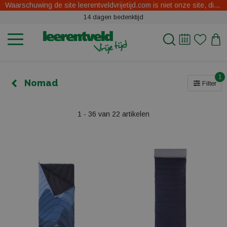
Waarschuwing de site leerentveldvrijetijd.com is niet onze site, dit zijn oplichters.
14 dagen bedenktijd
1
Nomad
Filter
1 - 36 van 22 artikelen