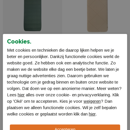
Cookies.
Nomad Dreamzone
Nomad Naos Premium
Met cookies en technieken die daarop lijken helpen we je
Premium 10.0 matras
XW 18.0 Slaapmat
beter en persoonlijker. Dankzij functionele cookies werkt de
MFDREPR7JM74
MINAPXJ0M
website goed. Ze hebben ook een analytische functie. Zo
€ 189,99
€ 199,99
maken we de website elke dag een beetje beter. We laten je
graag nuttige advertenties zien. Daarom gebruiken we
technologie om je gedrag binnen en buiten onze website te
volgen. Dat doen we op een anonieme manier. Meer weten?
Lees
hier
alles over onze cookie- en privacyverklaring. Klik
op 'Oké' om te accepteren. Kies je voor
weigeren
? Dan
plaatsen we alleen functionele cookies. Wil je zelf bepalen
welke cookies er geplaatst worden klik dan
hier
.