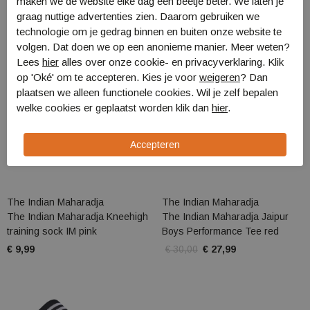
maken we de website elke dag een beetje beter. We laten je
graag nuttige advertenties zien. Daarom gebruiken we
Sale
technologie om je gedrag binnen en buiten onze website te
volgen. Dat doen we op een anonieme manier. Meer weten?
Lees
hier
alles over onze cookie- en privacyverklaring. Klik
op 'Oké' om te accepteren. Kies je voor
weigeren
? Dan
plaatsen we alleen functionele cookies. Wil je zelf bepalen
welke cookies er geplaatst worden klik dan
hier
.
The Indian Maharadja
The Indian Maharadja
The Indian Maharadja Kneehigh
The Indian Maharadja Jaipur
training sock IM pink
Boys Performance Tee red
€ 9,99
€ 30,00
€ 27,99