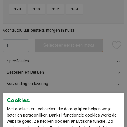
128
140
152
164
Voor 16:00 uur besteld, morgen in huis!
Selecteer eerst een maat
Plaats in winkelmand
Specificaties
Bestellen en Betalen
Verzending en levering
Retourneren
Cookies.
Met cookies en technieken die daarop lijken helpen we je
Gerelateerde producten
beter en persoonlijker. Dankzij functionele cookies werkt de
website goed. Ze hebben ook een analytische functie. Zo