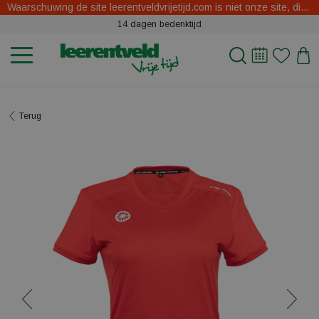
Waarschuwing de site leerentveldvrijetijd.com is niet onze site, dit zijn oplichters.
14 dagen bedenktijd
Terug