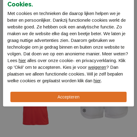
Bestellen en Betalen
Cookies.
Verzending en levering
Met cookies en technieken die daarop lijken helpen we je
beter en persoonlijker. Dankzij functionele cookies werkt de
Retourneren
website goed. Ze hebben ook een analytische functie. Zo
maken we de website elke dag een beetje beter. We laten je
graag nuttige advertenties zien. Daarom gebruiken we
Gerelateerde producten
technologie om je gedrag binnen en buiten onze website te
volgen. Dat doen we op een anonieme manier. Meer weten?
Lees
hier
alles over onze cookie- en privacyverklaring. Klik
op 'Oké' om te accepteren. Kies je voor
weigeren
? Dan
Sale
Sale
plaatsen we alleen functionele cookies. Wil je zelf bepalen
welke cookies er geplaatst worden klik dan
hier
.