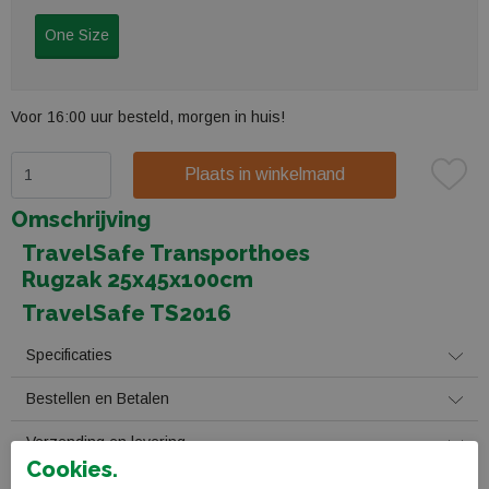
One Size
Voor 16:00 uur besteld, morgen in huis!
Plaats in winkelmand
Omschrijving
TravelSafe Transporthoes
Rugzak 25x45x100cm
TravelSafe TS2016
Specificaties
Bestellen en Betalen
Verzending en levering
Cookies.
Retourneren