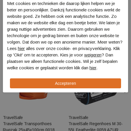
Met cookies en technieken die daarop lijken helpen we je
beter en persoonlijker. Dankzij functionele cookies werkt de
Gerelateerde producten
website goed. Ze hebben ook een analytische functie. Zo
maken we de website elke dag een beetje beter. We laten je
graag nuttige advertenties zien. Daarom gebruiken we
technologie om je gedrag binnen en buiten onze website te
volgen. Dat doen we op een anonieme manier. Meer weten?
Lees
hier
alles over onze cookie- en privacyverklaring. Klik
op 'Oké' om te accepteren. Kies je voor
weigeren
? Dan
plaatsen we alleen functionele cookies. Wil je zelf bepalen
welke cookies er geplaatst worden klik dan
hier
.
TravelSafe
TravelSafe
TravelSafe Transporthoes
TravelSafe Regenhoes M 30-
Rugzak 25x45x100cm 0018
55L Featherlite 0059 AZUR