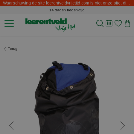
Waarschuwing de site leerentveldvrijetijd.com is niet onze site, dit zijn oplichters.
14 dagen bedenktijd
Terug