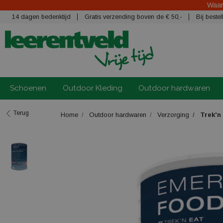
Waars
14 dagen bedenktijd
Gratis verzending boven de € 50,-
Bij best
Schoenen
Outdoor Kleding
Outdoor hardwaren
Terug
Home
Outdoor hardwaren
Verzorging
Trek'n