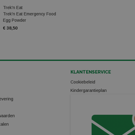
Trek'n Eat
Trek'n Eat Emergency Food
Egg Powder
€ 38,50
KLANTENSERVICE
Cookiebeleid
Kindergarantieplan
evering
Gas omwisselpunt
Verhuur
waarden
Ski/Snowboard onderhoud
talen