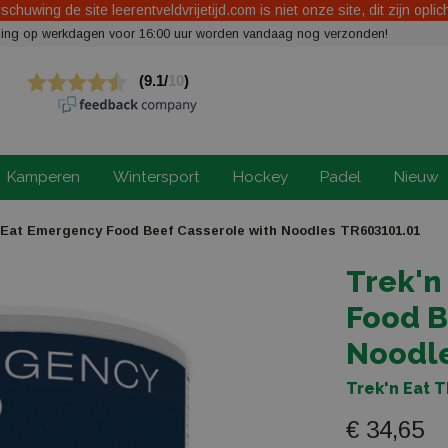
chuwing de site leerentveldvrijetijd.com is niet onze site, dit zijn oplic
elling op werkdagen voor 16:00 uur worden vandaag nog verzonden!
Kamperen
Wintersport
Hockey
Padel
Nieuw
 Eat Emergency Food Beef Casserole with Noodles TR603101.01
Trek'n
Food B
Noodl
Trek'n Eat 
€ 34,65