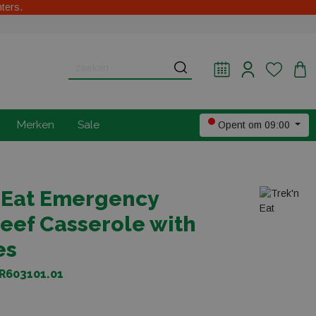
hters.
Merken
Sale
Opent om 09:00
 Eat Emergency
eef Casserole with
es
TR603101.01