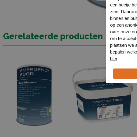
een beetje be
zien. Daarom
binnen en bui
op een anon
over onze coo
Gerelateerde producten
om te accept
plaatsen we a
bepalen welke
hier
.