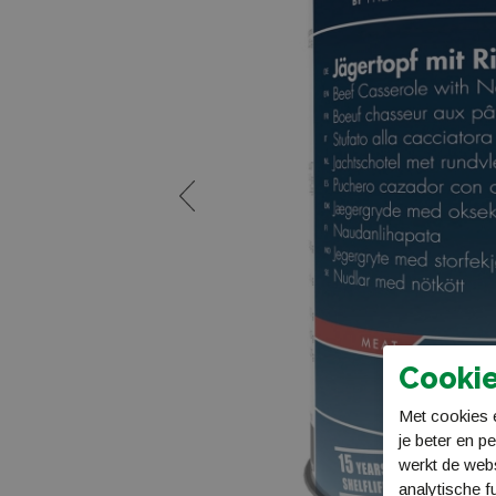
Cookie
Met cookies e
je beter en p
werkt de web
analytische f