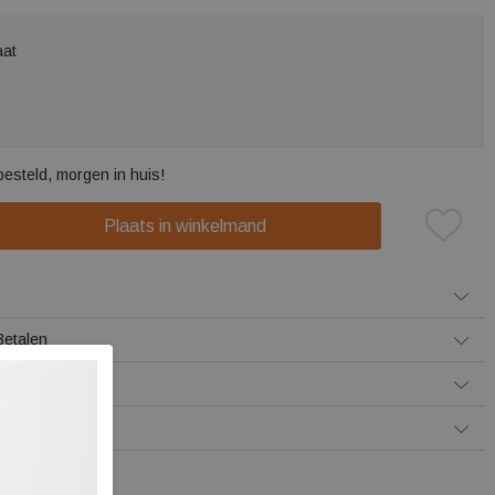
aat
besteld, morgen in huis!
Plaats in winkelmand
Betalen
 levering