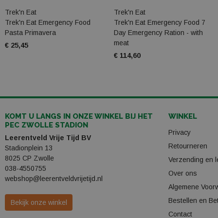
Trek'n Eat
Trek'n Eat
Trek'n Eat Emergency Food
Trek'n Eat Emergency Food 7
Pasta Primavera
Day Emergency Ration - with
meat
€ 25,45
€ 114,60
KOMT U LANGS IN ONZE WINKEL BIJ HET
WINKEL
PEC ZWOLLE STADION
Privacy
Leerentveld Vrije Tijd BV
Retourneren
Stadionplein 13
8025 CP Zwolle
Verzending en l
038-4550755
Over ons
webshop@leerentveldvrijetijd.nl
Algemene Voor
Bestellen en Be
Bekijk onze winkel
Contact