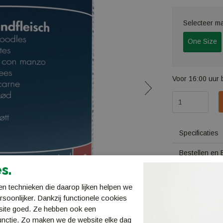
Selecteer m
One Size
Voor 16:00 uur 
Specificaties
Bestellen en 
s.
Verzending en
n technieken die daarop lijken helpen we
Retourneren
ersoonlijker. Dankzij functionele cookies
site goed. Ze hebben ook een
unctie. Zo maken we de website elke dag