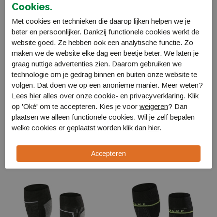
Cookies.
Met cookies en technieken die daarop lijken helpen we je
beter en persoonlijker. Dankzij functionele cookies werkt de
website goed. Ze hebben ook een analytische functie. Zo
maken we de website elke dag een beetje beter. We laten je
graag nuttige advertenties zien. Daarom gebruiken we
technologie om je gedrag binnen en buiten onze website te
volgen. Dat doen we op een anonieme manier. Meer weten?
Lees
hier
alles over onze cookie- en privacyverklaring. Klik
op 'Oké' om te accepteren. Kies je voor
weigeren
? Dan
plaatsen we alleen functionele cookies. Wil je zelf bepalen
Falke SK2 Skisokken
Falke SK2 Energizing
welke cookies er geplaatst worden klik dan
hier
.
Dames
Light Dames
16523
Kniekousen
16573 3010
€ 33,00
€ 36,00