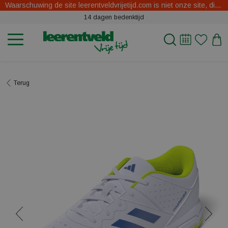
Waarschuwing de site leerentveldvrijetijd.com is niet onze site, dit zijn oplichters.
14 dagen bedenktijd
Terug