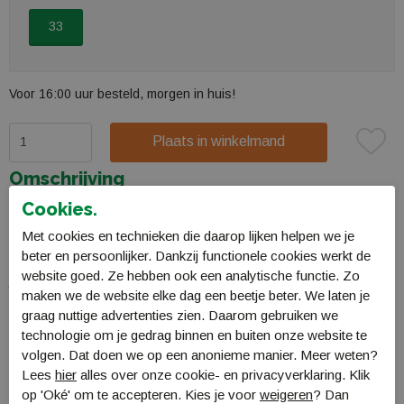
33
Voor 16:00 uur besteld, morgen in huis!
Plaats in winkelmand
Omschrijving
Adidas Court Stabil Junior
Cookies.
Deze schoen is gemaakt voor jonge sporters die het veld willen
Met cookies en technieken die daarop lijken helpen we je
domineren. Het mesh bovenwerk omsluit je voet waardoor je
beter en persoonlijker. Dankzij functionele cookies werkt de
letterlijk stevig in je schoenen staat. De EVA-middenzool zorgt voor
website goed. Ze hebben ook een analytische functie. Zo
flexibilteit en een goede demping. De buitenzool zorgt voor veel
maken we de website elke dag een beetje beter. We laten je
grip tijdens je acties op elk binnenoppervlak.
graag nuttige advertenties zien. Daarom gebruiken we
technologie om je gedrag binnen en buiten onze website te
Specificaties
volgen. Dat doen we op een anonieme manier. Meer weten?
Lees
hier
alles over onze cookie- en privacyverklaring. Klik
Bestellen en Betalen
op 'Oké' om te accepteren. Kies je voor
weigeren
? Dan