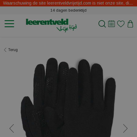
Waarschuwing de site leerentveldvrijetijd.com is niet onze site, dit zijn oplichters.
14 dagen bedenktijd
Terug