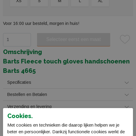
XS
S
M
L
XL
Voor 16:00 uur besteld, morgen in huis!
Selecteer eerst een maat
Plaats in winkelmand
Omschrijving
Barts Fleece touch gloves handschoenen
Barts 4665
Specificaties
Bestellen en Betalen
Verzending en levering
Cookies.
Retourneren
Met cookies en technieken die daarop lijken helpen we je
beter en persoonlijker. Dankzij functionele cookies werkt de
Gerelateerde producten